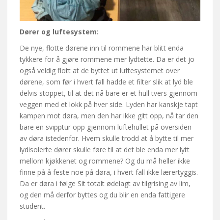
Dører og luftesystem:
De nye, flotte dørene inn til rommene har blitt enda
tykkere for å gjøre rommene mer lydtette. Da er det jo
også veldig flott at de byttet ut luftesystemet over
dørene, som før i hvert fall hadde et filter slik at lyd ble
delvis stoppet, til at det nå bare er et hull tvers gjennom
veggen med et lokk på hver side. Lyden har kanskje tapt
kampen mot døra, men den har ikke gitt opp, nå tar den
bare en svipptur opp gjennom luftehullet på oversiden
av døra istedenfor. Hvem skulle trodd at å bytte til mer
lydisolerte dører skulle føre til at det ble enda mer lytt
mellom kjøkkenet og rommene? Og du må heller ikke
finne på å feste noe på døra, i hvert fall ikke lærertyggis.
Da er døra i følge Sit totalt ødelagt av tilgrising av lim,
og den må derfor byttes og du blir en enda fattigere
student.