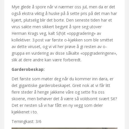
Mye glede å spore når vi nærmer oss jul, men da er det
også ekstra viktig å huske på å sette pris på det man har
kjært, plutselig blir det borte. Den seneste tiden har et
virus sakte men sikkert begynt å spre seg utover
Herman Krags veg, kalt S(h)it «oppgradering» av
kollektiver. 3.post var første o-kjøkken som ble smittet
av dette viruset, og vi vil her prøve å gi resten av o-
gruppa en vurdering av disse såkalte «oppgraderingene»,
slik at dere andre kan være forberedt.
Garderobeskap:
Det første som møter deg når du kommer inn døra, er
det gigantiske garderobeskapet. Greit nok at vi får litt
flere steder å henge jakkene våre og sette fra oss
skoene, men behøver det å være så voldsomt svært Sit?
Det er nesten så vi har fått en ny vegg som deler
kjøkkenet i to.
Terningkast: 3/6