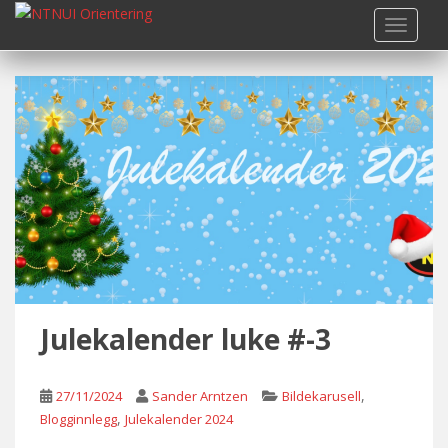
S
TOGGLE
k
i
p
t
o
m
a
i
n
c
o
n
t
Julekalender luke #-3
e
n
t
,
27/11/2024
Sander Arntzen
Bildekarusell
,
Blogginnlegg
Julekalender 2024