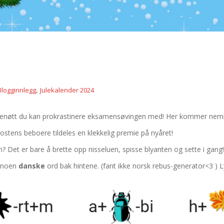
,
Blogginnlegg
Julekalender 2024
lenøtt du kan prokrastinere eksamensøvingen med! Her kommer nemli
ostens beboere tildeles en klekkelig premie på nyåret!
? Det er bare å brette opp nisseluen, spisse blyanten og sette i gang!
t noen
danske
ord bak hintene. (fant ikke norsk rebus-generator<3 ) Ly