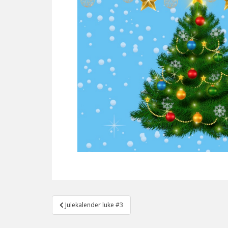
Post
Julekalender luke #3
navigation