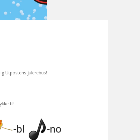
g Utpostens julerebus!
kke til!