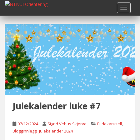
S
TOGGLE
k
i
p
t
o
m
a
i
n
c
o
n
t
Julekalender luke #7
e
n
t
,
07/12/2024
Sigrid Vehus Skjerve
Bildekarusell
,
Blogginnlegg
Julekalender 2024