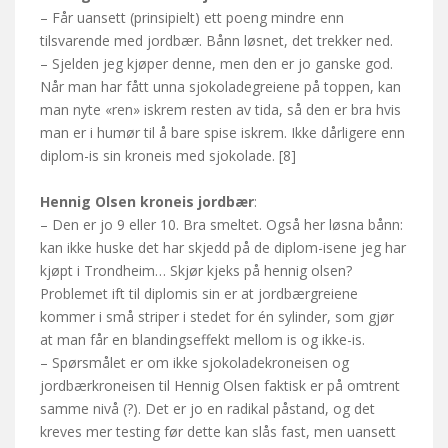
– Får uansett (prinsipielt) ett poeng mindre enn
tilsvarende med jordbær. Bånn løsnet, det trekker ned.
– Sjelden jeg kjøper denne, men den er jo ganske god.
Når man har fått unna sjokoladegreiene på toppen, kan
man nyte «ren» iskrem resten av tida, så den er bra hvis
man er i humør til å bare spise iskrem. Ikke dårligere enn
diplom-is sin kroneis med sjokolade. [8]
Hennig Olsen kroneis jordbær
:
– Den er jo 9 eller 10. Bra smeltet. Også her løsna bånn:
kan ikke huske det har skjedd på de diplom-isene jeg har
kjøpt i Trondheim… Skjør kjeks på hennig olsen?
Problemet ift til diplomis sin er at jordbærgreiene
kommer i små striper i stedet for én sylinder, som gjør
at man får en blandingseffekt mellom is og ikke-is.
– Spørsmålet er om ikke sjokoladekroneisen og
jordbærkroneisen til Hennig Olsen faktisk er på omtrent
samme nivå (?). Det er jo en radikal påstand, og det
kreves mer testing før dette kan slås fast, men uansett