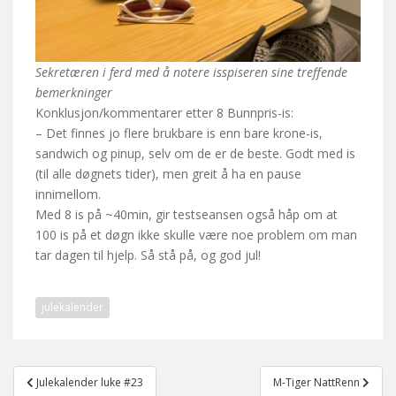
Sekretæren i ferd med å notere isspiseren sine treffende
bemerkninger
Konklusjon/kommentarer etter 8 Bunnpris-is:
– Det finnes jo flere brukbare is enn bare krone-is,
sandwich og pinup, selv om de er de beste. Godt med is
(til alle døgnets tider), men greit å ha en pause
innimellom.
Med 8 is på ~40min, gir testseansen også håp om at
100 is på et døgn ikke skulle være noe problem om man
tar dagen til hjelp. Så stå på, og god jul!
julekalender
Post
Julekalender luke #23
M-Tiger NattRenn