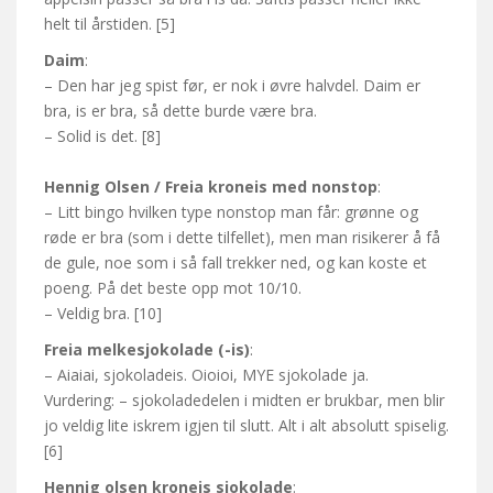
helt til årstiden. [5]
Daim
:
– Den har jeg spist før, er nok i øvre halvdel. Daim er
bra, is er bra, så dette burde være bra.
– Solid is det. [8]
Hennig Olsen / Freia kroneis med nonstop
:
– Litt bingo hvilken type nonstop man får: grønne og
røde er bra (som i dette tilfellet), men man risikerer å få
de gule, noe som i så fall trekker ned, og kan koste et
poeng. På det beste opp mot 10/10.
– Veldig bra. [10]
Freia melkesjokolade (-is)
:
– Aiaiai, sjokoladeis. Oioioi, MYE sjokolade ja.
Vurdering: – sjokoladedelen i midten er brukbar, men blir
jo veldig lite iskrem igjen til slutt. Alt i alt absolutt spiselig.
[6]
Hennig olsen kroneis sjokolade
: