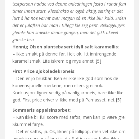
testperson hadde ved denne anledningen fasta i rundt fem
timer innen start. Klesdrakta er også viktig, særlig er det
lurt å ha noe varmt over magan så en ikke blir kald. Siden
det er julaften bør man i tillegg kle seg pent. Beklageligvis
glemte han smekke denne gangen, men det gikk likevel
ganske bra.
Hennig Olsen plantebasert idyll salt karamellis
:
– Ikke smakt på denne før. Helt ok, litt inntrengende
karamellsmak. Lite iskrem og mye annet. [5]
First Price sjokoladekroneis
:
– Den er jo brukbar. Isen er ikke like god som hos de
konvensjonelle merkene, men ellers grei nok.
Konklusjon: ligner veldig på vanlig kroneis, bare ikke like
god. First price driver vi ikke med på Parnasset, nei. [5]
Sommeris appelsinsorbet
:
– Kan ikke bli full score med saftis, men kan jo være grei.
Skummel farge.
– Det er saftis, ja. Ok, likner på lollipop, men vet ikke om
appelsin passer så bra i is da. Saftis passer heller ikke