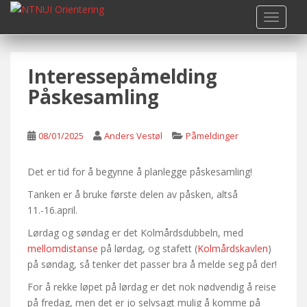
S
TOGGLE
k
i
p
Interessepåmelding
t
o
Påskesamling
m
a
i
08/01/2025
Anders Vestøl
Påmeldinger
n
c
Det er tid for å begynne å planlegge påskesamling!
o
Tanken er å bruke første delen av påsken, altså
n
11.-16.april.
t
e
Lørdag og søndag er det Kolmårdsdubbeln, med
n
mellomdistanse
på lørdag, og stafett (
Kolmårdskavlen
)
t
på søndag, så tenker det passer bra å melde seg på der!
For å rekke løpet på lørdag er det nok nødvendig å reise
på fredag, men det er jo selvsagt mulig å komme på