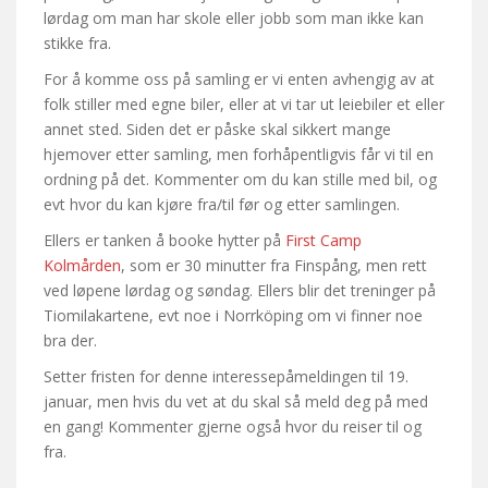
lørdag om man har skole eller jobb som man ikke kan
stikke fra.
For å komme oss på samling er vi enten avhengig av at
folk stiller med egne biler, eller at vi tar ut leiebiler et eller
annet sted. Siden det er påske skal sikkert mange
hjemover etter samling, men forhåpentligvis får vi til en
ordning på det. Kommenter om du kan stille med bil, og
evt hvor du kan kjøre fra/til før og etter samlingen.
Ellers er tanken å booke hytter på
First Camp
Kolmården
, som er 30 minutter fra Finspång, men rett
ved løpene lørdag og søndag. Ellers blir det treninger på
Tiomilakartene, evt noe i Norrköping om vi finner noe
bra der.
Setter fristen for denne interessepåmeldingen til 19.
januar, men hvis du vet at du skal så meld deg på med
en gang! Kommenter gjerne også hvor du reiser til og
fra.