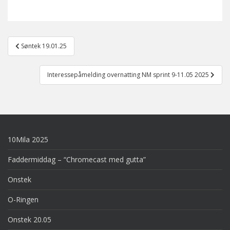
Post
Søntek 19.01.25
navigation
Interessepåmelding overnatting NM sprint 9-11.05 2025
10Mila 2025
Faddermiddag – “Chromecast med gutta”
Onstek
O-Ringen
Onstek 20.05