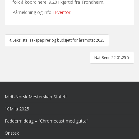
folk å koordinere. 9.20 i kjørtid fra Trondheim.
Påmeldning og info i
Eventor
.
Post
Saksliste, sakspapirer og budsjett for årsmøtet 2025
navigation
NattRenn 22.01.25
Midt-Norsk Mesterskap Stafett
10Mila 2025
Faddermiddag – “Chromecast med gutta”
Onstek