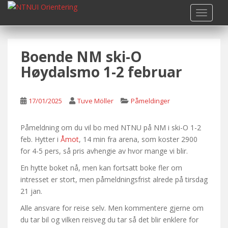
S
TOGGLE
k
i
p
Boende NM ski-O
t
o
Høydalsmo 1-2 februar
m
a
i
17/01/2025
Tuve Möller
Påmeldinger
n
c
Påmeldning om du vil bo med NTNU på NM i ski-O 1-2
o
feb. Hytter i
Åmot
, 14 min fra arena, som koster 2900
n
for 4-5 pers, så pris avhengie av hvor mange vi blir.
t
En hytte boket nå, men kan fortsatt boke fler om
e
intresset er stort, men påmeldningsfrist alrede på tirsdag
n
21 jan.
t
Alle ansvare for reise selv. Men kommentere gjerne om
du tar bil og vilken reisveg du tar så det blir enklere for