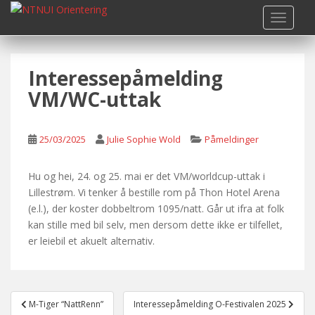
S
TOGGLE
k
i
p
Interessepåmelding
t
o
VM/WC-uttak
m
a
i
25/03/2025
Julie Sophie Wold
Påmeldinger
n
c
Hu og hei, 24. og 25. mai er det VM/worldcup-uttak i
o
Lillestrøm. Vi tenker å bestille rom på Thon Hotel Arena
n
(e.l.), der koster dobbeltrom 1095/natt. Går ut ifra at folk
t
kan stille med bil selv, men dersom dette ikke er tilfellet,
e
er leiebil et akuelt alternativ.
n
t
Post
M-Tiger “NattRenn”
Interessepåmelding O-Festivalen 2025