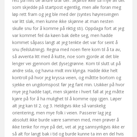
rett på hvis de andre drar der. Skjønte ikke så mye av det
som skjedde på startpost egentlig, men alle foran meg
løp rett fram og jeg ble med der (syntes høyresvingen
var litt slak, men kunne ikke skjønne at man nesten
skulle snu for å komme på riktig sti). Oppdaga fort at jeg
var kommet feil da køen bak delte seg, men hadde
kommet såpass langt at jeg tenkte det var for seint å
snu (feilslutning). Regna med noen flere kom til å ta av,
så avventa litt med å kutte, noe som gjorde at det ble
lenger vei gjennom det (lyse)grønne. Kom til slutt ut på
andre sida, og havna midt inni klynga. Hadde ikke helt
kontroll på hvor jeg kryssa veien, og måttte bortom og
sjekke en ungdomspost før jeg fant min. Usikker på hvor
mye jeg hadde tapt, men skjønte i hvert fall at jeg måtte
kjøre på for å ha mulighet til å komme opp igjen. Løper
alt jeg kan til 2. og 3. Heldigvis ikke så vanskelig
orientering, men mye folk i veien. Passerer lag jeg
absolutt ikke burde være sammen med, men prøver å
ikke tenke for mye på det, vet at jeg sannsynligvis ikke er
så alt for langt bak i tid og burde kunne ta inn en del hvis