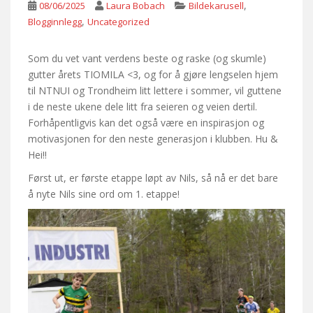
,
08/06/2025
Laura Bobach
Bildekarusell
,
Blogginnlegg
Uncategorized
Som du vet vant verdens beste og raske (og skumle)
gutter årets TIOMILA <3, og for å gjøre lengselen hjem
til NTNUI og Trondheim litt lettere i sommer, vil guttene
i de neste ukene dele litt fra seieren og veien dertil.
Forhåpentligvis kan det også være en inspirasjon og
motivasjonen for den neste generasjon i klubben. Hu &
Hei!!
Først ut, er første etappe løpt av Nils, så nå er det bare
å nyte Nils sine ord om 1. etappe!