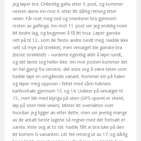
jeg løper bra. Ordentlig gafla etter 5. post, og kommer
nesten alene inn mot 6. etter litt dårlig retning etter
veien. Får roet meg ned og orienterer bra gjennom
resten av gaflinga. Inn mot 11. post ser jeg endelig noen
litt bedre lag, og begynner å få litt trua. Løper ganske
rett på til 12., som de fleste andre rundt meg. Hadde ikke
sett så mye på strekket, men veivalget ble ganske bra
(beste strekktid!) – vurderte egentlig aldri å løpe rundt,
og det lønte seg heller ikke. Inn mot posten kommer det
en hel gjeng fra venstre, det viste seg å være teten som
hadde løpt en omgående variant. Kommer inn på halen
og løper meg oppover i feltet med sånn halvveis
kartkontakt gjennom 13. og 14. Usikker på veivalget til
15., men blir med klynga på stien (GPS-sporet er skeivt,
løp på stien hele veien). Mister litt oversikten over
hvordan jeg ligger an etter dette, men ser jevnlig mange
av de antatt beste lagene så regner med det fortsatt er
samla. Viste seg at to stk. hadde fått ei bra luke på den
litt kortere G-varianten. Litt feil retning ut av 17. og dårlig