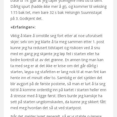
trasé til 19. gjør at jeg taper ytterligere med tid til dem.
Dårlig spurt (hadde ikke mer å gi), og kommer til veksling
1:15 bak tet, men bare 32 s bak Helsingin Suunnistajat
på 3. Godkjent det.
«Erfaringer»:
Viktig å klare å omstille seg fort etter at noe uforutsett
skjer; selv om jeg klarte å ta meg sammen etter 1. post
kunne jeg ha redusert tidstapet og risikoen ved å snu
med en gang jeg skjønte jeg løp feil i starten eller ha
bedre kontroll ut av det grønne. En annen ting man kan
ta med seg er at det ikke er krise om det går dårlig i
starten, løypa og stafetten er lang nok til at man fint kan
hente inn et minutt eller to. Samtidig er det sjelden det
blir avgjort på de første postene, så man er lurt å ta seg
tid til å komme ordentlig inn på kartet i starten heller enn
å stresse med å ligge først. Ellers burde jeg kanskje ha
sett på starten ungdomskavlen, da kunne jeg sikkert fått
med meg hvordan det så ut ved startpost.
Når det gjelder laget generelt, så er vi stabile o-løpere