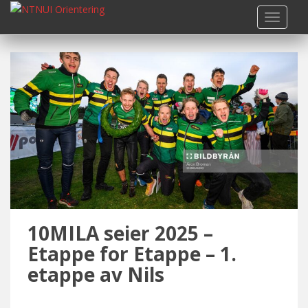
S
TOGGLE
k
i
p
t
o
m
a
i
n
c
o
n
t
10MILA seier 2025 –
e
n
Etappe for Etappe – 1.
t
etappe av Nils