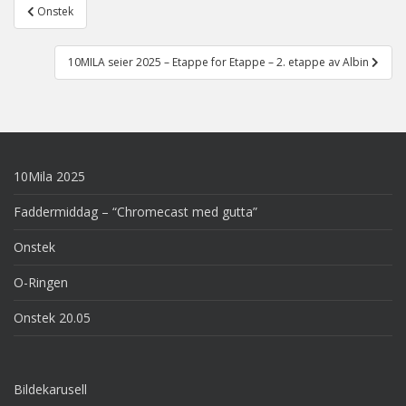
Post
Onstek
navigation
10MILA seier 2025 – Etappe for Etappe – 2. etappe av Albin
10Mila 2025
Faddermiddag – “Chromecast med gutta”
Onstek
O-Ringen
Onstek 20.05
Bildekarusell