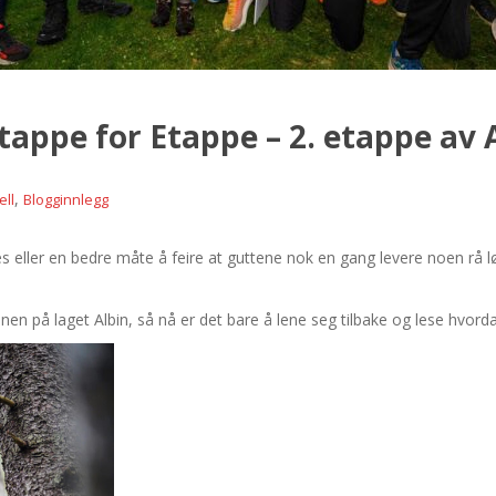
tappe for Etappe – 2. etappe av 
,
ell
Blogginnlegg
 eller en bedre måte å feire at guttene nok en gang levere noen rå løp
en på laget Albin, så nå er det bare å lene seg tilbake og lese hvorda