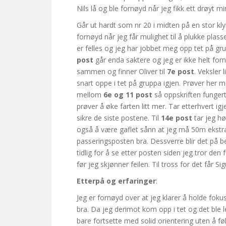
Nils lå og ble fornøyd når jeg fikk ett drøyt m
Går ut hardt som nr 20 i midten på en stor kly
fornøyd når jeg får mulighet til å plukke plasse
er felles og jeg har jobbet meg opp tet på 
post
går enda saktere og jeg er ikke helt fornø
sammen og finner Oliver til
7e post
. Veksler 
snart oppe i tet på gruppa igjen. Prøver her m
mellom
6e og 11 post
så oppskriften funger
prøver å øke farten litt mer. Tar etterhvert ig
sikre de siste postene. Til
14e post
tar jeg hø
også å være gaflet sånn at jeg må 50m ekstra e
passeringsposten bra. Dessverre blir det på bek
tidlig for å se etter posten siden jeg tror d
før jeg skjønner feilen. Til tross for det får 
Etterpå og erfaringer
:
Jeg er fornøyd over at jeg klarer å holde fokus
bra. Da jeg derimot kom opp i tet og det ble le
bare fortsette med solid orientering uten å føl