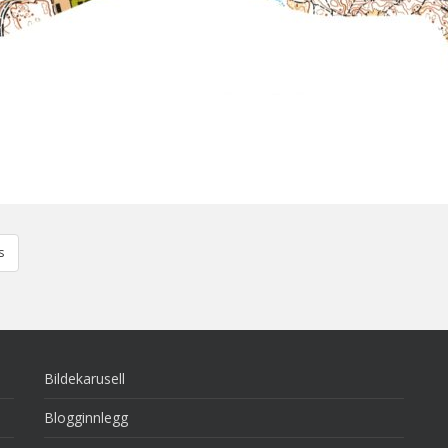
s
Bildekarusell
Blogginnlegg