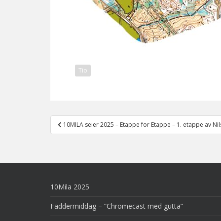
Tio
Post
10MILA seier 2025 – Etappe for Etappe – 1. etappe av Nil
navigation
10Mila 2025
Faddermiddag – “Chromecast med gutta”