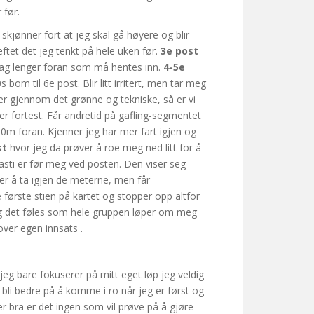
 før.
skjønner fort at jeg skal gå høyere og blir
reftet det jeg tenkt på hele uken før.
3e post
lag lenger foran som må hentes inn.
4-5e
bom til 6e post. Blir litt irritert, men tar meg
lyter gjennom det grønne og tekniske, så er vi
per fortest. Får andretid på gafling-segmentet
00m foran. Kjenner jeg har mer fart igjen og
st
hvor jeg da prøver å roe meg ned litt for å
sti er før meg ved posten. Den viser seg
ver å ta igjen de meterne, men får
e første stien på kartet og stopper opp altfor
 og det føles som hele gruppen løper om meg
 over egen innsats .
 jeg bare fokuserer på mitt eget løp jeg veldig
å bli bedre på å komme i ro når jeg er først og
er bra er det ingen som vil prøve på å gjøre