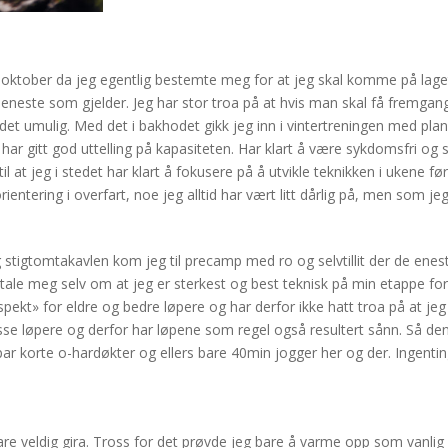
i oktober da jeg egentlig bestemte meg for at jeg skal komme på lage
eneste som gjelder. Jeg har stor troa på at hvis man skal få fremg
blir det umulig. Med det i bakhodet gikk jeg inn i vintertreningen med
har gitt god uttelling på kapasiteten. Har klart å være sykdomsfri og 
til at jeg i stedet har klart å fokusere på å utvikle teknikken i ukene 
ientering i overfart, noe jeg alltid har vært litt dårlig på, men som je
g stigtomtakavlen kom jeg til precamp med ro og selvtillit der de en
le meg selv om at jeg er sterkest og best teknisk på min etappe for å 
espekt» for eldre og bedre løpere og har derfor ikke hatt troa på at je
se løpere og derfor har løpene som regel også resultert sånn. Så den
par korte o-hardøkter og ellers bare 40min jogger her og der. Ingentin
re veldig gira. Tross for det prøvde jeg bare å varme opp som vanl