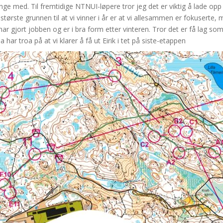
henge med. Til fremtidige NTNUI-løpere tror jeg det er viktig å lade op
største grunnen til at vi vinner i år er at vi allesammen er fokuserte, må
 har gjort jobben og er i bra form etter vinteren. Tror det er få lag 
har troa på at vi klarer å få ut Eirik i tet på siste-etappen