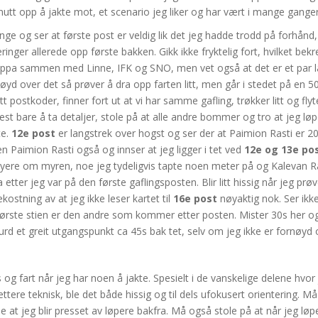
inutt opp å jakte mot, et scenario jeg liker og har vært i mange ganger
nge og ser at første post er veldig lik det jeg hadde trodd på forhånd, 
ringer allerede opp første bakken. Gikk ikke fryktelig fort, hvilket bek
gruppa sammen med Linne, IFK og SNO, men vet også at det er et par 
yd over det så prøver å dra opp farten litt, men går i stedet på en 50s 
litt postkoder, finner fort ut at vi har samme gafling, trøkker litt og f
est bare å ta detaljer, stole på at alle andre bommer og tro at jeg lø
te.
12e post
er langstrek over hogst og ser der at Paimion Rasti er 2
jen Paimion Rasti også og innser at jeg ligger i tet ved
12e og 13e po
yere om myren, noe jeg tydeligvis tapte noen meter på og Kalevan Ra
tter jeg var på den første gaflingsposten. Blir litt hissig når jeg prø
ostning av at jeg ikke leser kartet til
16e post
nøyaktig nok. Ser ikk
en første stien er den andre som kommer etter posten. Mister 30s her
Sigurd et greit utgangspunkt ca 45s bak tet, selv om jeg ikke er fornøyd
 og fart når jeg har noen å jakte. Spesielt i de vanskelige delene hvor
ttere teknisk, ble det både hissig og til dels ufokusert orientering. M
e at jeg blir presset av løpere bakfra. Må også stole på at når jeg løp