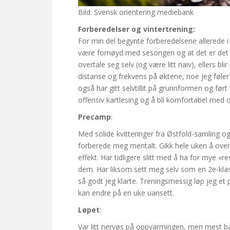
Bild: Svensk orientering mediebank
Forberedelser og vintertrening:
For min del begynte forberedelsene allerede 
være fornøyd med sesongen og at det er det 
overtale seg selv (og være litt naiv), ellers 
distanse og frekvens på øktene, noe jeg føler 
også har gitt selvtillit på grunnformen og ført 
offensiv kartlesing og å bli komfortabel med or
Precamp
:
Med solide kvitteringer fra Østfold-samling o
forberede meg mentalt. Gikk hele uken å overta
effekt. Har tidligere slitt med å ha for mye «r
dem. Har liksom sett meg selv som en 2e-klas
så godt jeg klarte. Treningsmessig løp jeg et 
kan endre på en uke uansett.
Løpet
:
Var litt nervøs på oppvarmingen, men mest ba