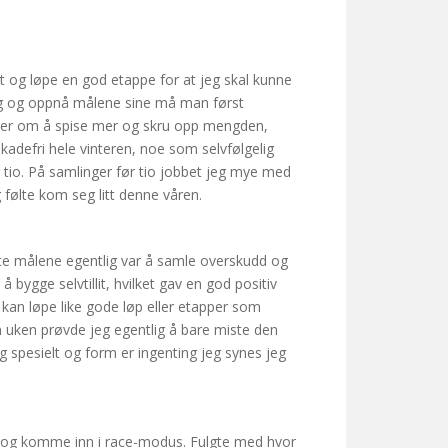
t og løpe en god etappe for at jeg skal kunne
ang og oppnå målene sine må man først
 planer om å spise mer og skru opp mengden,
skadefri hele vinteren, noe som selvfølgelig
før tio. På samlinger før tio jobbet jeg mye med
g følte kom seg litt denne våren.
este målene egentlig var å samle overskudd og
bygge selvtillit, hvilket gav en god positiv
g kan løpe like gode løp eller etapper som
 uken prøvde jeg egentlig å bare miste den
g spesielt og form er ingenting jeg synes jeg
ig og komme inn i race-modus. Fulgte med hvor