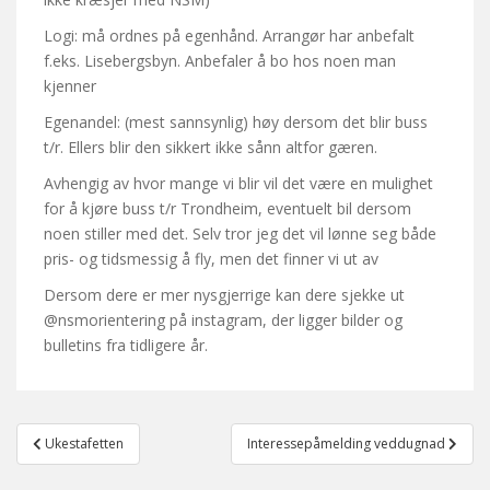
Logi: må ordnes på egenhånd. Arrangør har anbefalt
f.eks. Lisebergsbyn. Anbefaler å bo hos noen man
kjenner
Egenandel: (mest sannsynlig) høy dersom det blir buss
t/r. Ellers blir den sikkert ikke sånn altfor gæren.
Avhengig av hvor mange vi blir vil det være en mulighet
for å kjøre buss t/r Trondheim, eventuelt bil dersom
noen stiller med det. Selv tror jeg det vil lønne seg både
pris- og tidsmessig å fly, men det finner vi ut av
Dersom dere er mer nysgjerrige kan dere sjekke ut
@nsmorientering på instagram, der ligger bilder og
bulletins fra tidligere år.
Post
Ukestafetten
Interessepåmelding veddugnad
navigation