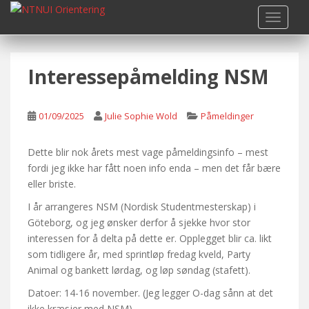
S
TOGGLE
k
i
p
Interessepåmelding NSM
t
o
m
01/09/2025
Julie Sophie Wold
Påmeldinger
a
i
n
Dette blir nok årets mest vage påmeldingsinfo – mest
c
fordi jeg ikke har fått noen info enda – men det får bære
o
eller briste.
n
I år arrangeres NSM (Nordisk Studentmesterskap) i
t
Göteborg, og jeg ønsker derfor å sjekke hvor stor
e
interessen for å delta på dette er. Opplegget blir ca. likt
n
som tidligere år, med sprintløp fredag kveld, Party
t
Animal og bankett lørdag, og løp søndag (stafett).
Datoer: 14-16 november. (Jeg legger O-dag sånn at det
ikke kræsjer med NSM)