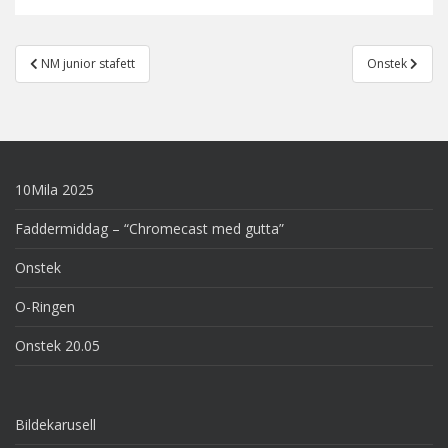
Post
NM junior stafett
Onstek
navigation
10Mila 2025
Faddermiddag – “Chromecast med gutta”
Onstek
O-Ringen
Onstek 20.05
Bildekarusell