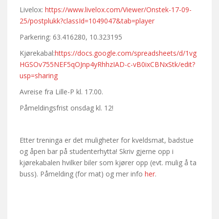
Livelox:
https://www.livelox.com/Viewer/Onstek-17-09-
25/postplukk?classId=1049047&tab=player
Parkering: 63.416280, 10.323195
Kjørekabal:
https://docs.google.com/spreadsheets/d/1vg
HGSOv755NEF5qOJnp4yRhhzIAD-c-vB0ixCBNxStk/edit?
usp=sharing
Avreise fra Lille-P kl. 17.00.
Påmeldingsfrist onsdag kl. 12!
Etter treninga er det muligheter for kveldsmat, badstue
og åpen bar på studenterhytta! Skriv gjerne opp i
kjørekabalen hvilker biler som kjører opp (evt. mulig å ta
buss). Påmelding (for mat) og mer info
her
.