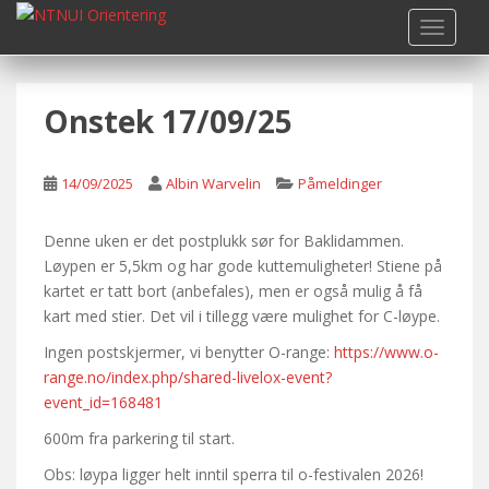
S
TOGGLE
k
i
p
Onstek 17/09/25
t
o
m
14/09/2025
Albin Warvelin
Påmeldinger
a
i
n
Denne uken er det postplukk sør for Baklidammen.
c
Løypen er 5,5km og har gode kuttemuligheter! Stiene på
o
kartet er tatt bort (anbefales), men er også mulig å få
n
kart med stier. Det vil i tillegg være mulighet for C-løype.
t
Ingen postskjermer, vi benytter O-range:
https://www.o-
e
range.no/index.php/shared-livelox-event?
n
event_id=168481
t
600m fra parkering til start.
Obs: løypa ligger helt inntil sperra til o-festivalen 2026!