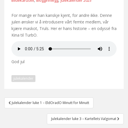
,
,
Bildekarusell
Blogginnlegg
Julekalender 2025
For mange er han kanskje kjent, for andre ikke. Denne
julen ønsker vi å introdusere vårt femte medlem, vår
kjære maskot, Truls. Her er hans historie – en odyssé fra
Kina til TurbO.
God jul
julekalender
Post
Julekalender luke 1 – EldOradO Minutt for Minutt
navigation
Julekalender luke 3 – Kartellets Valgomat