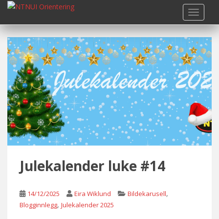
S
TOGGLE
k
i
p
t
o
m
a
i
n
c
o
n
t
Julekalender luke #14
e
n
t
,
14/12/2025
Eira Wiklund
Bildekarusell
,
Blogginnlegg
Julekalender 2025