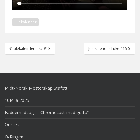
julekalender
Post
Julekalender luke #13
Julekalender Luke #15
navigation
Midt-Norsk Mesterskap Stafett
10Mila 2025
Faddermiddag – “Chromecast med gutta”
Onstek
O-Ringen