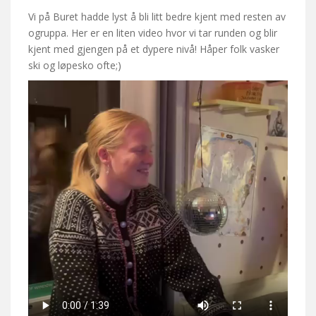
Vi på Buret hadde lyst å bli litt bedre kjent med resten av
ogruppa. Her er en liten video hvor vi tar runden og blir
kjent med gjengen på et dypere nivå! Håper folk vasker
ski og løpesko ofte;)