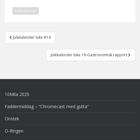
julekalender
Post
Julekalender luke #14
navigation
Julekalender luke 16-Gastronomisk rapport
10Mila 2025
Faddermiddag – “Chromecast med gutta”
Onstek
O-Ringen