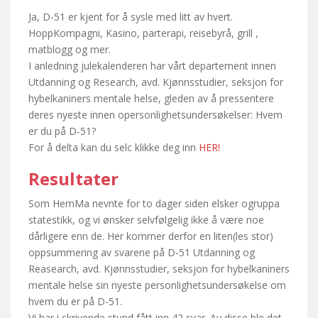
Ja, D-51 er kjent for å sysle med litt av hvert.
HoppKompagni, Kasino, parterapi, reisebyrå, grill ,
matblogg og mer.
I anledning julekalenderen har vårt departement innen
Utdanning og Research, avd. Kjønnsstudier, seksjon for
hybelkaniners mentale helse, gleden av å pressentere
deres nyeste innen opersonlighetsundersøkelser: Hvem
er du på D-51?
For å delta kan du selc klikke deg inn
HER!
Resultater
Som HemMa nevnte for to dager siden elsker ogruppa
statestikk, og vi ønsker selvfølgelig ikke å være noe
dårligere enn de. Her kommer derfor en liten(les stor)
oppsummering av svarene på D-51 Utdanning og
Reasearch, avd. Kjønnsstudier, seksjon for hybelkaniners
mentale helse sin nyeste personlighetsundersøkelse om
hvem du er på D-51.
Vi har i skrivende stund fått inn 42 svar. Av disse ble det