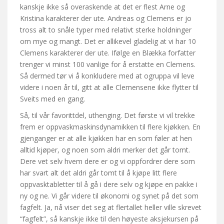
kanskje ikke så overaskende at det er flest Arne og
Kristina karakterer der ute. Andreas og Clemens er jo
tross alt to snåle typer med relativt sterke holdninger
om mye og mangt. Det er allikevel gladelig at vi har 10
Clemens karakterer der ute. Ifølge en Blækka forfatter
trenger vi minst 100 vanlige for å erstatte en Clemens.
Så dermed tør vi å konkludere med at ogruppa vil leve
videre i noen år til, gitt at alle Clemensene ikke flytter til
Sveits med en gang.
Så, til vår favorittdel, uthenging. Det første vi vil trekke
frem er oppvaskmaskinsdynamikken til flere kjøkken. En
gjenganger er at alle kjøkken har en som føler at hen
alltid kjøper, og noen som aldri merker det går tomt.
Dere vet selv hvem dere er og vi oppfordrer dere som
har svart alt det aldri går tomt til å kjøpe litt flere
oppvasktabletter til å gå i dere selv og kjøpe en pakke i
ny og ne. Vi går videre til økonomi og synet på det som
fagfelt. Ja, nå viser det seg at flertallet heller ville skrevet
“fagfelt”, så kanskje ikke til den høyeste aksjekursen på