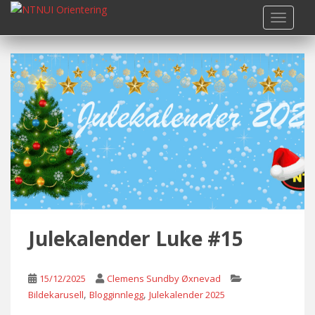
S
TOGGLE
k
i
p
t
o
m
a
i
n
c
o
n
t
Julekalender Luke #15
e
n
t
15/12/2025
Clemens Sundby Øxnevad
,
,
Bildekarusell
Blogginnlegg
Julekalender 2025