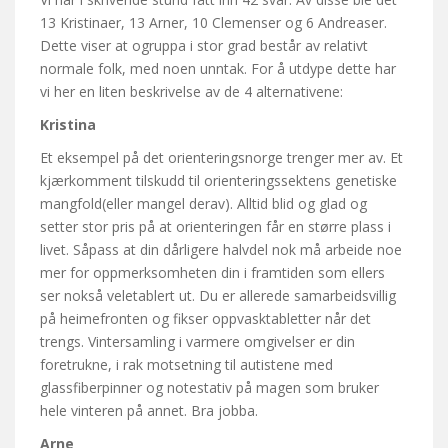
13 Kristinaer, 13 Arner, 10 Clemenser og 6 Andreaser.
Dette viser at ogruppa i stor grad består av relativt
normale folk, med noen unntak. For å utdype dette har
vi her en liten beskrivelse av de 4 alternativene:
Kristina
Et eksempel på det orienteringsnorge trenger mer av. Et
kjærkomment tilskudd til orienteringssektens genetiske
mangfold(eller mangel derav). Alltid blid og glad og
setter stor pris på at orienteringen får en større plass i
livet. Såpass at din dårligere halvdel nok må arbeide noe
mer for oppmerksomheten din i framtiden som ellers
ser nokså veletablert ut. Du er allerede samarbeidsvillig
på heimefronten og fikser oppvasktabletter når det
trengs. Vintersamling i varmere omgivelser er din
foretrukne, i rak motsetning til autistene med
glassfiberpinner og notestativ på magen som bruker
hele vinteren på annet. Bra jobba.
Arne