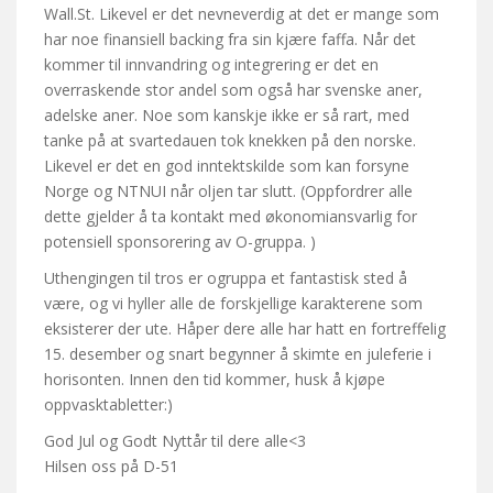
Wall.St. Likevel er det nevneverdig at det er mange som
har noe finansiell backing fra sin kjære faffa. Når det
kommer til innvandring og integrering er det en
overraskende stor andel som også har svenske aner,
adelske aner. Noe som kanskje ikke er så rart, med
tanke på at svartedauen tok knekken på den norske.
Likevel er det en god inntektskilde som kan forsyne
Norge og NTNUI når oljen tar slutt. (Oppfordrer alle
dette gjelder å ta kontakt med økonomiansvarlig for
potensiell sponsorering av O-gruppa. )
Uthengingen til tros er ogruppa et fantastisk sted å
være, og vi hyller alle de forskjellige karakterene som
eksisterer der ute. Håper dere alle har hatt en fortreffelig
15. desember og snart begynner å skimte en juleferie i
horisonten. Innen den tid kommer, husk å kjøpe
oppvasktabletter:)
God Jul og Godt Nyttår til dere alle<3
Hilsen oss på D-51