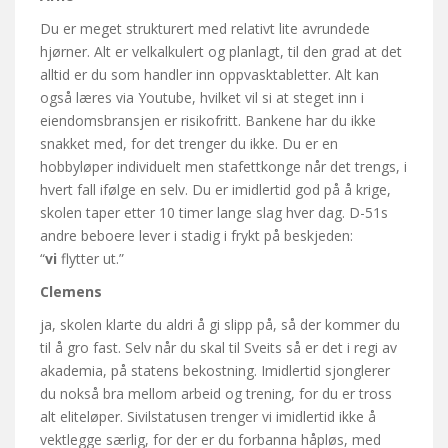
Du er meget strukturert med relativt lite avrundede
hjørner. Alt er velkalkulert og planlagt, til den grad at det
alltid er du som handler inn oppvasktabletter. Alt kan
også læres via Youtube, hvilket vil si at steget inn i
eiendomsbransjen er risikofritt. Bankene har du ikke
snakket med, for det trenger du ikke. Du er en
hobbyløper individuelt men stafettkonge når det trengs, i
hvert fall ifølge en selv. Du er imidlertid god på å krige,
skolen taper etter 10 timer lange slag hver dag. D-51s
andre beboere lever i stadig i frykt på beskjeden:
“
vi
flytter ut.”
Clemens
ja, skolen klarte du aldri å gi slipp på, så der kommer du
til å gro fast. Selv når du skal til Sveits så er det i regi av
akademia, på statens bekostning. Imidlertid sjonglerer
du nokså bra mellom arbeid og trening, for du er tross
alt eliteløper. Sivilstatusen trenger vi imidlertid ikke å
vektlegge særlig, for der er du forbanna håpløs, med