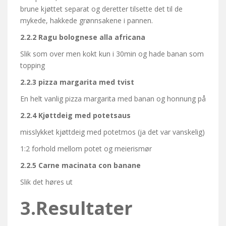
brune kjøttet separat og deretter tilsette det til de
mykede, hakkede grønnsakene i pannen.
2.2.2
Ragu bolognese alla africana
Slik som over men kokt kun i 30min og hade banan som
topping
2.2.3
pizza margarita med tvist
En helt vanlig pizza margarita med banan og honnung på
2.2.4
Kjøttdeig med potetsaus
misslykket kjøttdeig med potetmos (ja det var vanskelig)
1:2 forhold mellom potet og meierismør
2.2.5
Carne macinata con banane
Slik det høres ut
3.Resultater