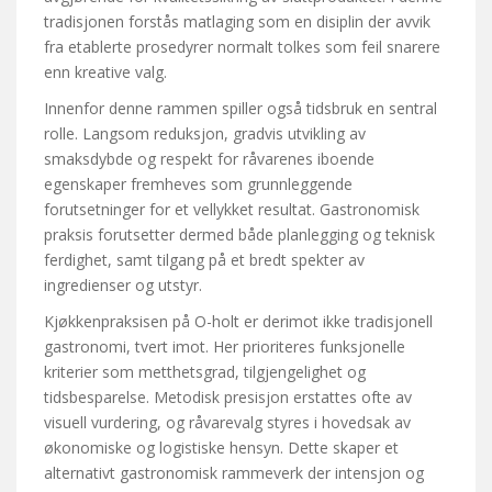
tradisjonen forstås matlaging som en disiplin der avvik
fra etablerte prosedyrer normalt tolkes som feil snarere
enn kreative valg.
Innenfor denne rammen spiller også tidsbruk en sentral
rolle. Langsom reduksjon, gradvis utvikling av
smaksdybde og respekt for råvarenes iboende
egenskaper fremheves som grunnleggende
forutsetninger for et vellykket resultat. Gastronomisk
praksis forutsetter dermed både planlegging og teknisk
ferdighet, samt tilgang på et bredt spekter av
ingredienser og utstyr.
Kjøkkenpraksisen på O-holt er derimot ikke tradisjonell
gastronomi, tvert imot. Her prioriteres funksjonelle
kriterier som metthetsgrad, tilgjengelighet og
tidsbesparelse. Metodisk presisjon erstattes ofte av
visuell vurdering, og råvarevalg styres i hovedsak av
økonomiske og logistiske hensyn. Dette skaper et
alternativt gastronomisk rammeverk der intensjon og