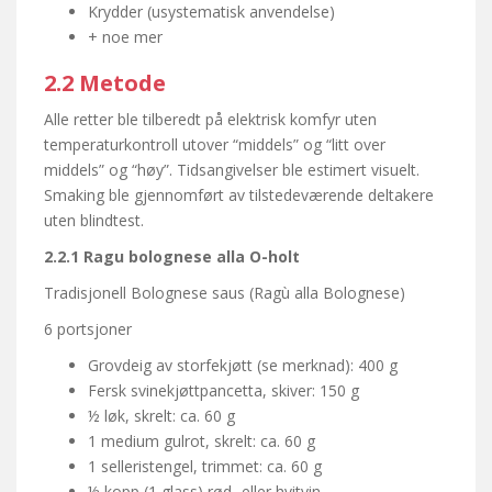
Krydder (usystematisk anvendelse)
+ noe mer
2.2 Metode
Alle retter ble tilberedt på elektrisk komfyr uten
temperaturkontroll utover “middels” og “litt over
middels” og “høy”. Tidsangivelser ble estimert visuelt.
Smaking ble gjennomført av tilstedeværende deltakere
uten blindtest.
2.2.1
Ragu bolognese alla O-holt
Tradisjonell Bolognese saus (Ragù alla Bolognese)
6 portsjoner
Grovdeig av storfekjøtt (se merknad): 400 g
Fersk svinekjøttpancetta, skiver: 150 g
½ løk, skrelt: ca. 60 g
1 medium gulrot, skrelt: ca. 60 g
1 selleristengel, trimmet: ca. 60 g
½ kopp (1 glass) rød- eller hvitvin