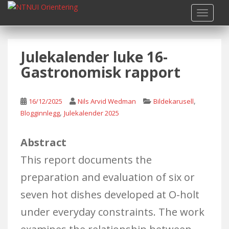
S
TOGGLE
k
i
p
Julekalender luke 16-
t
o
Gastronomisk rapport
m
a
i
,
16/12/2025
Nils Arvid Wedman
Bildekarusell
n
,
Blogginnlegg
Julekalender 2025
c
o
Abstract
n
This report documents the
t
e
preparation and evaluation of six or
n
seven hot dishes developed at O-holt
t
under everyday constraints. The work