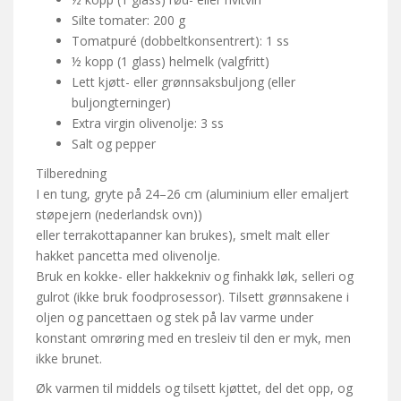
Silte tomater: 200 g
Tomatpuré (dobbeltkonsentrert): 1 ss
½ kopp (1 glass) helmelk (valgfritt)
Lett kjøtt- eller grønnsaksbuljong (eller
buljongterninger)
Extra virgin olivenolje: 3 ss
Salt og pepper
Tilberedning
I en tung, gryte på 24–26 cm (aluminium eller emaljert
støpejern (nederlandsk ovn))
eller terrakottapanner kan brukes), smelt malt eller
hakket pancetta med olivenolje.
Bruk en kokke- eller hakkekniv og finhakk løk, selleri og
gulrot (ikke bruk foodprosessor). Tilsett grønnsakene i
oljen og pancettaen og stek på lav varme under
konstant omrøring med en tresleiv til den er myk, men
ikke brunet.
Øk varmen til middels og tilsett kjøttet, del det opp, og