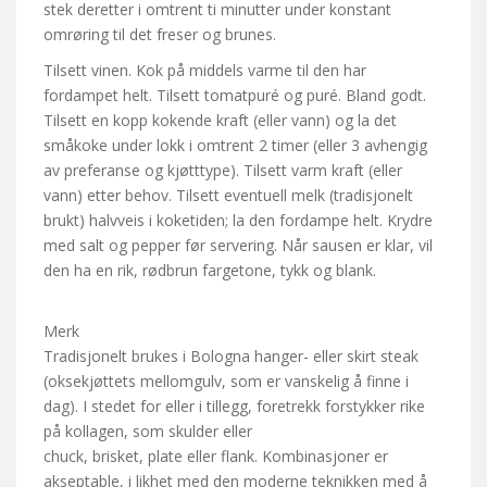
stek deretter i omtrent ti minutter under konstant
omrøring til det freser og brunes.
Tilsett vinen. Kok på middels varme til den har
fordampet helt. Tilsett tomatpuré og puré. Bland godt.
Tilsett en kopp kokende kraft (eller vann) og la det
småkoke under lokk i omtrent 2 timer (eller 3 avhengig
av preferanse og kjøtttype). Tilsett varm kraft (eller
vann) etter behov. Tilsett eventuell melk (tradisjonelt
brukt) halvveis i koketiden; la den fordampe helt. Krydre
med salt og pepper før servering. Når sausen er klar, vil
den ha en rik, rødbrun fargetone, tykk og blank.
Merk
Tradisjonelt brukes i Bologna hanger- eller skirt steak
(oksekjøttets mellomgulv, som er vanskelig å finne i
dag). I stedet for eller i tillegg, foretrekk forstykker rike
på kollagen, som skulder eller
chuck, brisket, plate eller flank. Kombinasjoner er
akseptable, i likhet med den moderne teknikken med å