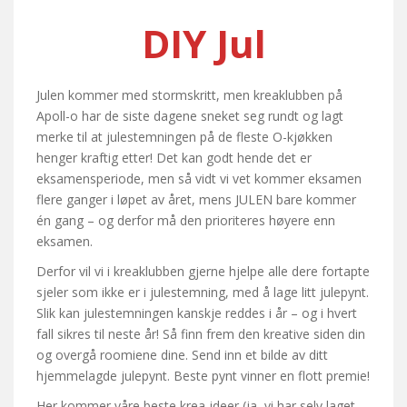
DIY Jul
Julen kommer med stormskritt, men kreaklubben på
Apoll-o har de siste dagene sneket seg rundt og lagt
merke til at julestemningen på de fleste O-kjøkken
henger kraftig etter! Det kan godt hende det er
eksamensperiode, men så vidt vi vet kommer eksamen
flere ganger i løpet av året, mens JULEN bare kommer
én gang – og derfor må den prioriteres høyere enn
eksamen.
Derfor vil vi i kreaklubben gjerne hjelpe alle dere fortapte
sjeler som ikke er i julestemning, med å lage litt julepynt.
Slik kan julestemningen kanskje reddes i år – og i hvert
fall sikres til neste år! Så finn frem den kreative siden din
og overgå roomiene dine. Send inn et bilde av ditt
hjemmelagde julepynt. Beste pynt vinner en flott premie!
Her kommer våre beste krea-ideer (ja, vi har selv laget