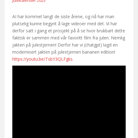
Julekalender 2025
AI har kommet langt de siste årene, og nå har man
plutselig kunne begynt å lage videoer med det. Vi har
derfor satt i gang et prosjekt på å se hvor brukbart dette
faktisk er sammen med vår favoritt film fra julen. Nemlig
jakten på julestjernen! Derfor har vi (chatgpt) lagd en
modernisert jakten på julestjernen bananen edition!
https://youtu.be/TsbY3QLFgks