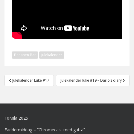
Bananen Bar
julekalender
Post
Julekalender Luke #17
Julekalender luke #19 – Dario’s diary
navigation
10Mila 2025
Faddermiddag – “Chromecast med gutta”