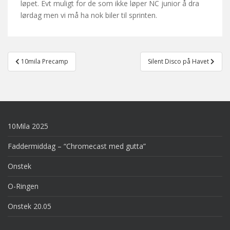
løpet. Evt muligt for de som ikke løper NC junior å dra
lørdag men vi må ha nok biler til sprinten.
Post
10mila Precamp
Silent Disco på Havet
navigation
10Mila 2025
Faddermiddag – “Chromecast med gutta”
Onstek
O-Ringen
Onstek 20.05