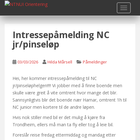
S
TOGGLE
k
i
p
Intressepåmelding NC
t
o
jr/pinseløp
m
a
i
03/03/2026
Hilda Mårsell
Påmeldinger
n
c
Hei, her kommer intressepåmelding til NC
o
jr/pinseløphelgen!!!! Vi jobber med å finne boende men
n
skulle være greit å vite omtrent hvor mange det blir.
t
Sannsynligtvis blir det boende nær Hamar, omtrent 1h til
e
NC junior men kortere til de andre løpen.
n
Hvis nok stiller med bil er det mulig å kjøre fra
t
Trondheim, ellers må man ta fly eller tog å leie bil.
Foreslår reise fredag ettermiddag og mandag etter