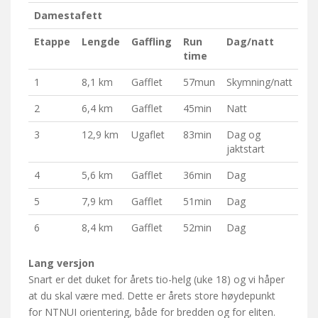
Damestafett
Etappe
Lengde
Gaffling
Run
Dag/natt
time
1
8,1 km
Gafflet
57mun
Skymning/natt
2
6,4 km
Gafflet
45min
Natt
3
12,9 km
Ugaflet
83min
Dag og
jaktstart
4
5,6 km
Gafflet
36min
Dag
5
7,9 km
Gafflet
51min
Dag
6
8,4 km
Gafflet
52min
Dag
Lang versjon
Snart er det duket for årets tio-helg (uke 18) og vi håper
at du skal være med. Dette er årets store høydepunkt
for NTNUI orientering, både for bredden og for eliten.