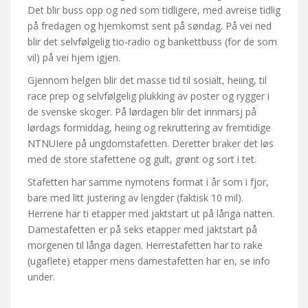
Det blir buss opp og ned som tidligere, med avreise tidlig
på fredagen og hjemkomst sent på søndag. På vei ned
blir det selvfølgelig tio-radio og bankettbuss (for de som
vil) på vei hjem igjen.
Gjennom helgen blir det masse tid til sosialt, heiing, til
race prep og selvfølgelig plukking av poster og rygger i
de svenske skoger. På lørdagen blir det innmarsj på
lørdags formiddag, heiing og rekruttering av fremtidige
NTNUIere på ungdomstafetten. Deretter braker det løs
med de store stafettene og gult, grønt og sort i tet.
Stafetten har samme nymotens format i år som i fjor,
bare med litt justering av lengder (faktisk 10 mil).
Herrene har ti etapper med jaktstart ut på långa natten.
Damestafetten er på seks etapper med jaktstart på
morgenen til långa dagen. Herrestafetten har to rake
(ugaflete) etapper mens damestafetten har en, se info
under.