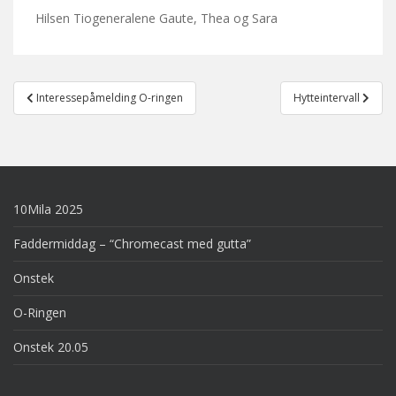
Hilsen Tiogeneralene Gaute, Thea og Sara
Post
Interessepåmelding O-ringen
Hytteintervall
navigation
10Mila 2025
Faddermiddag – “Chromecast med gutta”
Onstek
O-Ringen
Onstek 20.05