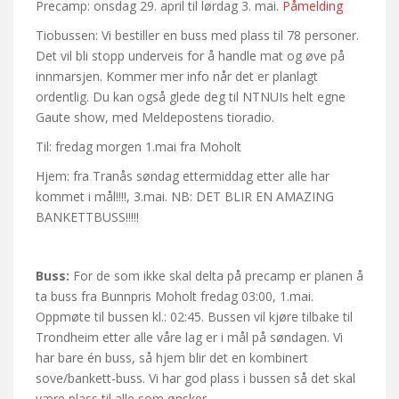
Precamp: onsdag 29. april til lørdag 3. mai.
Påmelding
Tiobussen: Vi bestiller en buss med plass til 78 personer.
Det vil bli stopp underveis for å handle mat og øve på
innmarsjen. Kommer mer info når det er planlagt
ordentlig. Du kan også glede deg til NTNUIs helt egne
Gaute show, med Meldepostens tioradio.
Til: fredag morgen 1.mai fra Moholt
Hjem: fra Tranås søndag ettermiddag etter alle har
kommet i mål!!!!, 3.mai. NB: DET BLIR EN AMAZING
BANKETTBUSS!!!!!
Buss:
For de som ikke skal delta på precamp er planen å
ta buss fra Bunnpris Moholt fredag 03:00, 1.mai.
Oppmøte til bussen kl.: 02:45. Bussen vil kjøre tilbake til
Trondheim etter alle våre lag er i mål på søndagen. Vi
har bare én buss, så hjem blir det en kombinert
sove/bankett-buss. Vi har god plass i bussen så det skal
være plass til alle som ønsker.