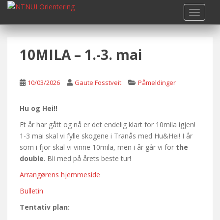
S
TOGGLE
k
i
p
10MILA – 1.-3. mai
t
o
m
10/03/2026
Gaute Fosstveit
Påmeldinger
a
i
n
Hu og Hei!!
c
Et år har gått og nå er det endelig klart for 10mila igjen!
o
1-3 mai skal vi fylle skogene i Tranås med Hu&Hei! I år
n
som i fjor skal vi vinne 10mila, men i år går vi for
the
t
double
. Bli med på årets beste tur!
e
Arrangørens hjemmeside
n
t
Bulletin
Tentativ plan: