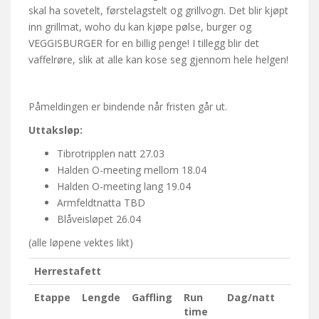
skal ha sovetelt, førstelagstelt og grillvogn. Det blir kjøpt
inn grillmat, woho du kan kjøpe pølse, burger og
VEGGISBURGER for en billig penge! I tillegg blir det
vaffelrøre, slik at alle kan kose seg gjennom hele helgen!
Påmeldingen er bindende når fristen går ut.
Uttaksløp:
Tibrotripplen natt 27.03
Halden O-meeting mellom 18.04
Halden O-meeting lang 19.04
Armfeldtnatta TBD
Blåveisløpet 26.04
(alle løpene vektes likt)
Herrestafett
Etappe
Lengde
Gaffling
Run
Dag/natt
time