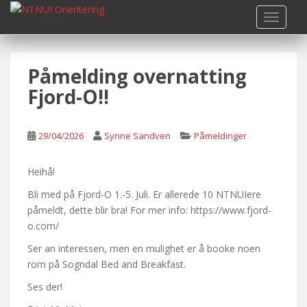
S
TOGGLE
k
i
p
Påmelding overnatting
t
o
Fjord-O!!
m
a
i
29/04/2026
Synne Sandven
Påmeldinger
n
c
Heihå!
o
Bli med på Fjord-O 1.-5. Juli. Er allerede 10 NTNUIere
n
påmeldt, dette blir bra! For mer info: https://www.fjord-
t
o.com/
e
n
Ser an interessen, men en mulighet er å booke noen
t
rom på Sogndal Bed and Breakfast.
Ses der!