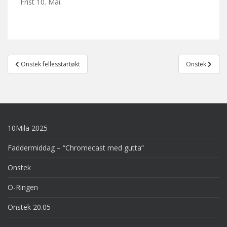
Frist 10. Mai.
Post
Onstek fellesstartøkt
Onstek
navigation
10Mila 2025
Faddermiddag – “Chromecast med gutta”
Onstek
O-Ringen
Onstek 20.05