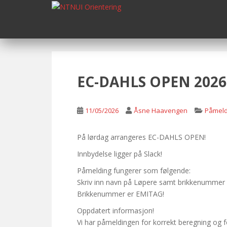
S
k
i
p
t
o
m
EC-DAHLS OPEN 2026
a
i
n
11/05/2026
Åsne Haavengen
Påmeld
c
o
På lørdag arrangeres EC-DAHLS OPEN!
n
Innbydelse ligger på Slack!
t
e
Påmelding fungerer som følgende:
n
Skriv inn navn på Løpere samt brikkenummer
t
Brikkenummer er EMITAG!
Oppdatert informasjon!
Vi har påmeldingen for korrekt beregning og f