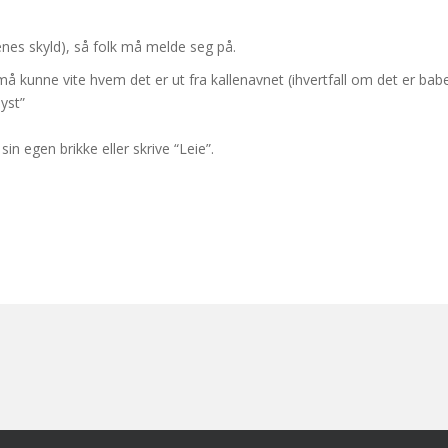
nes skyld), så folk må melde seg på.
 kunne vite hvem det er ut fra kallenavnet (ihvertfall om det er bab
yst”
n egen brikke eller skrive “Leie”.