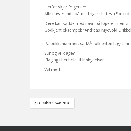
Derfor skjer følgende:
Alle nåværende påmeldinger slettes. (For orde
Dere kan kødde med navn på løpere, men vi må
Godkjent eksempel: “Andreas Myevold Drikkel
På brikkenummer, så MÅ folk enten legge inn si
Sur og vil klage?
Klaging i henhold til Innbydelsen.
Vel møtt!
Post
ECDahls Open 2026
navigation