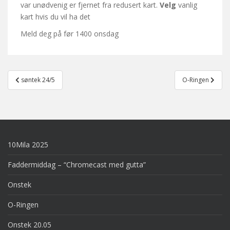
var unødvenig er fjernet fra redusert kart.
Velg
vanlig
kart hvis du vil ha det
Meld deg på før 1400 onsdag
Post
søntek 24/5
O-Ringen
navigation
10Mila 2025
Faddermiddag – “Chromecast med gutta”
Onstek
O-Ringen
Onstek 20.05