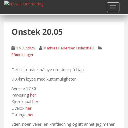
S
TOGGLE
k
i
p
Onstek 20.05
t
o
m
17/05/2026
Mathias Pedersen Holmskau
a
Påmeldinger
i
n
c
Det blir onstek på nye områder på Lian!
o
7.07km løype med kuttemuligheter.
n
Avreise 17:30
t
Parkering
her
e
Kjørekabal
her
n
Livelox
her
t
O-range
her
Stier, noen veier, en kraftledning og litt annet jeg mener