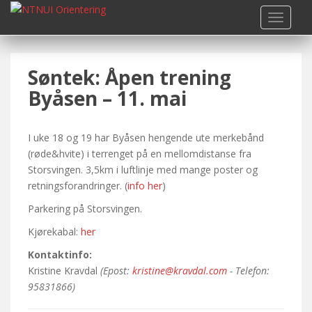
S
TOGGLE
k
i
p
Søntek: Åpen trening
t
o
Byåsen – 11. mai
m
a
i
I uke 18 og 19 har Byåsen hengende ute merkebånd
n
(røde&hvite) i terrenget på en mellomdistanse fra
c
Storsvingen. 3,5km i luftlinje med mange poster og
o
retningsforandringer. (
info her
)
n
Parkering på Storsvingen.
t
Kjørekabal:
her
e
n
Kontaktinfo:
t
Kristine Kravdal
(Epost:
kristine@kravdal.com
- Telefon:
95831866)