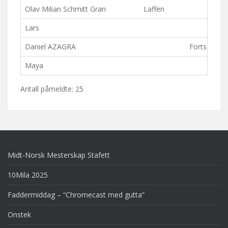
Olav Milian Schmitt Gran
Laffen
Lars
Daniel AZAGRA
Fortsatt tün
Maya
Antall påmeldte: 25
Midt-Norsk Mesterskap Stafett
10Mila 2025
Faddermiddag – “Chromecast med gutta”
Onstek