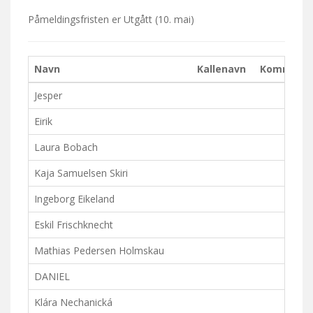
Påmeldingsfristen er
Utgått
(10. mai)
Navn
Kallenavn
Komment
Jesper
Eirik
Laura Bobach
Kaja Samuelsen Skiri
Ingeborg Eikeland
Eskil Frischknecht
Mathias Pedersen Holmskau
DANIEL
Klára Nechanická