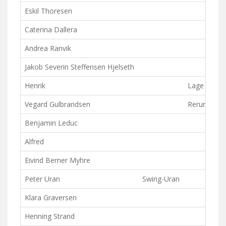
Eskil Thoresen
Caterina Dallera
Andrea Ranvik
Jakob Severin Steffensen Hjelseth
Henrik
Lage den lit
Vegard Gulbrandsen
Rerun?
Benjamin Leduc
Alfred
Eivind Berner Myhre
Peter Uran
Swing-Uran
Klara Graversen
Henning Strand