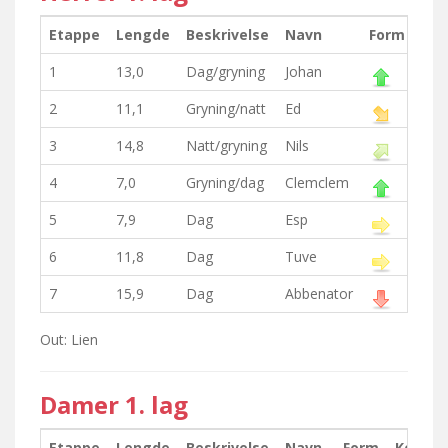
Etappe
Lengde
Beskrivelse
Navn
Form
Ko
1
13,0
Dag/gryning
Johan
Sill
2
11,1
Gryning/natt
Ed
Insi
3
14,8
Natt/gryning
Nils
Bac
4
7,0
Gryning/dag
Clemclem
Tec
5
7,9
Dag
Esp
Har 
6
11,8
Dag
Tuve
Rut
7
15,9
Dag
Abbenator
Coo
Out: Lien
Damer 1. lag
Etappe
Lengde
Beskrivelse
Navn
Form
Komme