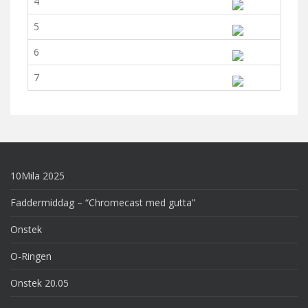
4
5
6
7
10Mila 2025
Faddermiddag – “Chromecast med gutta”
Onstek
O-Ringen
Onstek 20.05