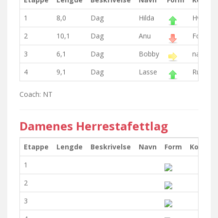
1
8,0
Dag
Hilda
Hvis det
2
10,1
Dag
Anu
For flat
3
6,1
Dag
Bobby
nattrev
4
9,1
Dag
Lasse
Rullelien
Coach: NT
Damenes Herrestafettlag
Etappe
Lengde
Beskrivelse
Navn
Form
Kommen
1
2
3