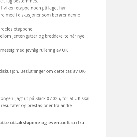
uelt lag bestemmes.
r hvilken etappe noen på laget har.
ære med i diskusjoner som berører denne
fordeles etappene.
ellom jenter/gutter og bredde/elite når nye
smessig med jevnlig rullering av UK
diskusjon. Beslutninger om dette tas av UK-
gen (lagt ut på Slack 07.02.), for at UK skal
 resultater og prestasjoner fra andre
atte uttaksløpene og eventuelt si ifra