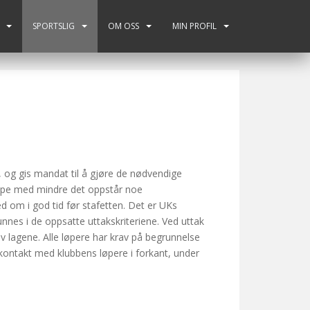
SPORTSLIG
OM OSS
MIN PROFIL
 og gis mandat til å gjøre de nødvendige
appe med mindre det oppstår noe
d om i god tid før stafetten. Det er UKs
unnes i de oppsatte uttakskriteriene. Ved uttak
 av lagene. Alle løpere har krav på begrunnelse
 kontakt med klubbens løpere i forkant, under