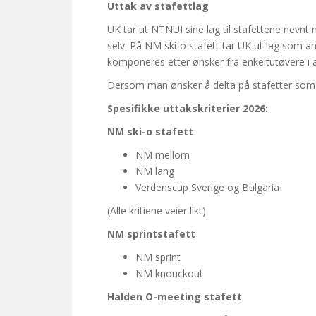
Uttak av stafettlag
UK tar ut NTNUI sine lag til stafettene nevnt 
selv. På NM ski-o stafett tar UK ut lag som a
komponeres etter ønsker fra enkeltutøvere i a
Dersom man ønsker å delta på stafetter som ikk
Spesifikke uttakskriterier 2026:
NM ski-o stafett
NM mellom
NM lang
Verdenscup Sverige og Bulgaria
(Alle kritiene veier likt)
NM sprintstafett
NM sprint
NM knouckout
Halden O-meeting stafett