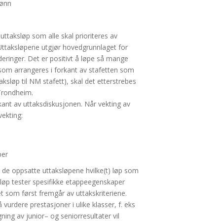
jønn
uttaksløp som alle skal prioriteres av
 Uttaksløpene utgjør hovedgrunnlaget for
deringer.
Det er positivt å løp
e
så mange
som arrangeres i forkant av stafetten som
ksløp til NM stafett), skal det etterstrebes
Trondheim.
kant av uttaksdiskusjonen.
Når vekting
av
 vekting
:
per
v de oppsatte uttaksløpene hvilke(t) løp som
ere løp tester spesifikke etappeegenskaper
det som først fremgår av uttaks
kriteriene.
 vurdere prestasjoner i ulike klasser, f. eks
ning av junior
–
og seniorresultater vil