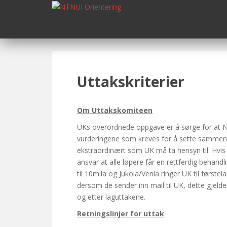
S
k
i
p
t
o
m
Uttakskriterier
a
i
n
Om Uttakskomiteen
c
UKs overordnede oppgave er å sørge for at NT
o
vurderingene som kreves for å sette sammen 
n
ekstraordinært som UK må ta hensyn til. Hvis 
t
ansvar at alle løpere får en rettferdig behand
e
til 10mila og Jukola/Venla ringer UK til første
n
dersom de sender inn mail til UK, dette gjelde
t
og etter laguttakene.
Retningslinjer for uttak