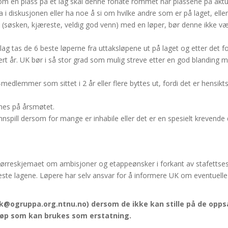
m en plass på et lag skal denne forlate rommet når plassene på akt
 i diskusjonen eller ha noe å si om hvilke andre som er på laget, elle
 (søsken, kjæreste, veldig god venn) med en løper, bør denne ikke v
 lag tas de 6 beste løperne fra uttaksløpene ut på laget og etter det 
ert år. UK bør i så stor grad som mulig streve etter en god blanding m
edlemmer som sittet i 2 år eller flere byttes ut, fordi det er hensikt
nnes på årsmøtet.
spill dersom for mange er inhabile eller det er en spesielt krevende 
ørreskjemaet om ambisjoner og etappeønsker i forkant av stafettseson
beste lagene. Løpere har selv ansvar for å informere UK om eventuelle
(uk@ogruppa.org.ntnu.no) dersom de ikke kan stille på de opps
løp som kan brukes som erstatning.