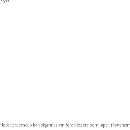
t 2025
har løpt verdenscup kan skjønnes inn foran løpere som løper Trondhei