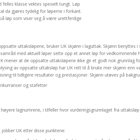
 felles klasse vek
tes spesielt tungt. Løp
kal da gjøres tydelig for løperne i forkant.
 på løp som viser seg å være urettferdige
 oppsatte uttaksløpene, bruker UK skjønn i laguttak. Skjønn benyttes i sæ
 i samråd med aktuell løper sette opp et annet løp for vedkommende hv
UK mener at de oppsatte uttaksløpene ikke gir et godt nok grunnlag f
lysing av oppsatte uttaksløp har UK rett til å bruke mer skjønn enn vanl
ng til tidligere resultater og prestasjoner. Skjønn utøves på bakgrunn
konkurranser og stafetter
e høyere lagnumrene, i tilfeller hvor vurderingsgrunnlaget fra uttaksløp 
k jobber UK etter disse punktene: