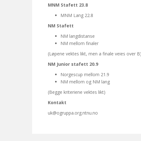
MNM Stafett 23.8
MNM Lang 22.8
NM Stafett
NM langdistanse
NM mellom finaler
(Løpene vektes likt, men a finale veies over B
NM Junior stafett 20.9
Norgescup mellom 21.9
NM mellom og NM lang
(Begge kriteriene vektes likt)
Kontakt
uk@ogruppa.org.ntnu.no