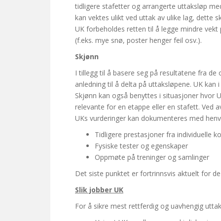
tidligere stafetter og arrangerte uttaksløp med
kan vektes ulikt ved uttak av ulike lag, dette s
UK forbeholdes retten til å legge mindre vekt
(f.eks. mye snø, poster henger feil osv.).
Skjønn
I tillegg til å basere seg på resultatene fra de
anledning til å delta på uttaksløpene. UK kan
Skjønn kan også benyttes i situasjoner hvor 
relevante for en etappe eller en stafett. Ved av
UKs vurderinger kan dokumenteres med henvisni
Tidligere prestasjoner fra individuelle 
Fysiske tester og egenskaper
Oppmøte på treninger og samlinger
Det siste punktet er fortrinnsvis aktuelt for d
Slik jobber UK
For å sikre mest rettferdig og uavhengig utta