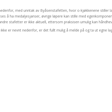
nedenfor, med unntak av Byåsenstafetten, hvor o-kjøkkenene stiller lag
nses å ha medaljesjanser, øvrige løpere kan stille med egenkomponert
ndre stafetter er ikke aktuell, ettersom praksisen umulig kan håndhe
e er nevnt nedenfor, er det fullt mulig å melde på og ta ut egne lag, 