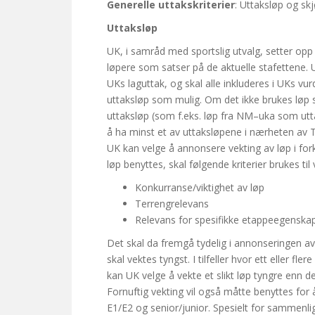
Generelle uttakskriterier
: Uttaksløp og sk
Uttaksløp
UK, i samråd med sportslig utvalg, setter opp 
løpere som satser på de aktuelle stafettene.
UKs laguttak, og skal alle inkluderes i UKs vur
uttaksløp som mulig.
Om det ikke brukes løp 
uttaksløp (som f.eks. løp fra NM
–
uka som utta
å ha minst et av uttaksløpene i nærheten av 
U
K kan velge å annonsere vekting av løp i for
løp
benyttes,
skal fø
lgende kriterier brukes til
Konkurranse/viktighet av løp
Terrengrelevans
Relevans for spesifikke etappeegenska
D
et skal da fremgå tydelig i annonseringen a
skal vektes tyngst. I tilfeller hvor ett eller fl
kan UK velge å vekte et slikt løp tyngre enn 
Fornuftig vekting vil også måtte benyttes for å
E1/E2 og senior/junior. Spesielt for sammenlig