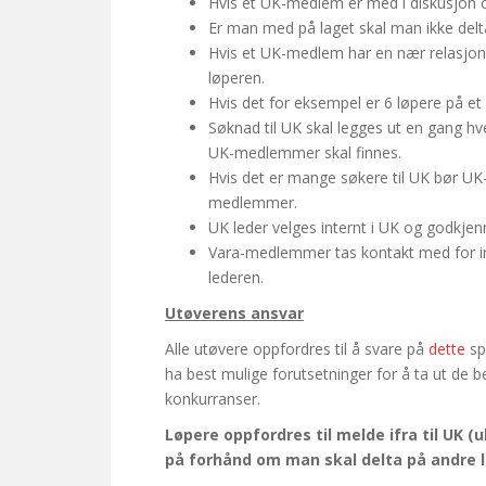
Hvis et UK-medlem er med i diskusjon o
Er man med på laget skal man ikke delta
Hvis et UK-medlem har en nær relasjon
løperen.
Hvis det for eksempel er 6 løpere på et
Søknad til UK skal legges ut en gang hv
UK-medlemmer skal finnes.
Hvis det er mange søkere til UK bør UK-m
medlemmer.
UK leder velges internt i UK og godkje
Vara-medlemmer tas kontakt med for inn
lederen.
Utøverens ansvar
Alle utøvere oppfordres til å svare på
dette
sp
ha best mulige forutsetninger for å ta ut de 
konkurranser.
Løpere oppfordres til melde ifra til UK 
på forhånd om man skal delta på andre 