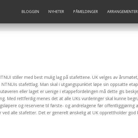
BLOGGEN
NYHETER
PÅMELDINGER
ARRANGEMENTER
NUI stiller med best mulig lag på stafettene. UK velges av årsmøtet,
NTNUIs stafettlag. Man skal i utgangspunktet løpe sin oppsatte et
utøveren eller laget er uenige i etappefordelingen må dette gis beskje
ling. Med rettferdig menes det at alle UKs vurderinger skal kunne begr
lagsløpere og reservene til første- og andrelagene før offentliggjøring
r ved alle stafetter. Det er generelt ønskelig at UK opprettholder god