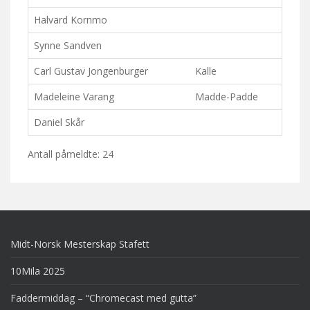
Halvard Kornmo
Synne Sandven
Carl Gustav Jongenburger
Kalle
Madeleine Varang
Madde-Padde
Daniel Skår
Antall påmeldte: 24
Midt-Norsk Mesterskap Stafett
10Mila 2025
Faddermiddag – “Chromecast med gutta”