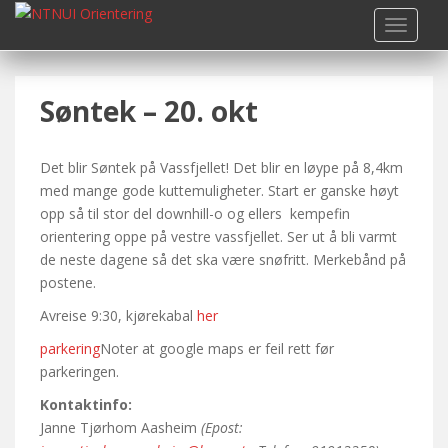
S
TOGGLE
k
i
p
Søntek – 20. okt
t
o
m
Det blir Søntek på Vassfjellet! Det blir en løype på 8,4km
a
med mange gode kuttemuligheter. Start er ganske høyt
i
opp så til stor del downhill-o og ellers kempefin
n
orientering oppe på vestre vassfjellet. Ser ut å bli varmt
c
de neste dagene så det ska være snøfritt. Merkebånd på
o
postene.
n
t
Avreise 9:30, kjørekabal
her
e
parkering
Noter at google maps er feil rett før
n
parkeringen.
t
Kontaktinfo:
Janne Tjørhom Aasheim
(Epost: