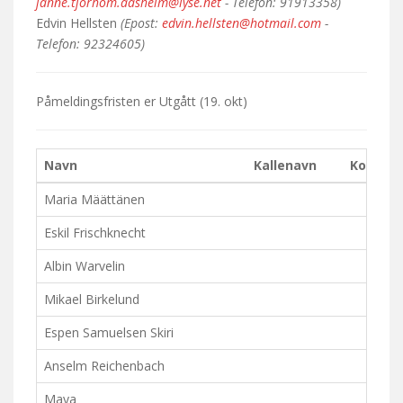
janne.tjorhom.aasheim@lyse.net
- Telefon: 91913358)
Edvin Hellsten
(Epost:
edvin.hellsten@hotmail.com
-
Telefon: 92324605)
Påmeldingsfristen er
Utgått
(19. okt)
Navn
Kallenavn
Kommen
Maria Määttänen
Eskil Frischknecht
Albin Warvelin
Mikael Birkelund
Espen Samuelsen Skiri
Anselm Reichenbach
Maya