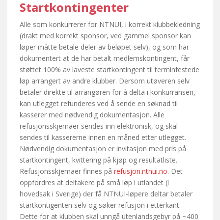
Startkontingenter
Alle som konkurrerer for NTNUI, i korrekt klubbekledning
(drakt med korrekt sponsor, ved gammel sponsor kan
løper måtte betale deler av beløpet selv), og som har
dokumentert at de har betalt medlemskontingent, får
støttet 100% av laveste startkontingent til terminfestede
løp arrangert av andre klubber. Dersom utøveren selv
betaler direkte til arrangøren for å delta i konkurransen,
kan utlegget refunderes ved å sende en søknad til
kasserer med nødvendig dokumentasjon. Alle
refusjonsskjemaer sendes inn elektronisk, og skal
sendes til kassererne innen en måned etter utlegget.
Nødvendig dokumentasjon er invitasjon med pris på
startkontingent, kvittering på kjøp og resultatliste.
Refusjonsskjemaer finnes på
refusjon.ntnui.no
. Det
oppfordres at deltakere på små løp i utlandet (i
hovedsak i Sverige) der få NTNUI-løpere deltar betaler
startkontigenten selv og søker refusjon i etterkant.
Dette for at klubben skal unngå utenlandsgebyr på ~400