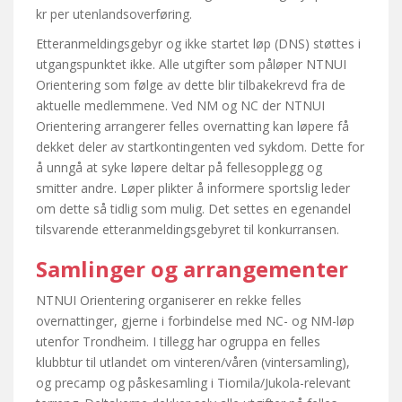
kr per utenlandsoverføring.
Etteranmeldingsgebyr og ikke startet løp (DNS) støttes i
utgangspunktet ikke. Alle utgifter som påløper NTNUI
Orientering som følge av dette blir tilbakekrevd fra de
aktuelle medlemmene. Ved NM og NC der NTNUI
Orientering arrangerer felles overnatting kan løpere få
dekket deler av startkontingenten ved sykdom. Dette for
å unngå at syke løpere deltar på fellesopplegg og
smitter andre. Løper plikter å informere sportslig leder
om dette så tidlig som mulig. Det settes en egenandel
tilsvarende etteranmeldingsgebyret til konkurransen.
Samlinger og arrangementer
NTNUI Orientering organiserer en rekke felles
overnattinger, gjerne i forbindelse med NC- og NM-løp
utenfor Trondheim. I tillegg har ogruppa en felles
klubbtur til utlandet om vinteren/våren (vintersamling),
og precamp og påskesamling i Tiomila/Jukola-relevant