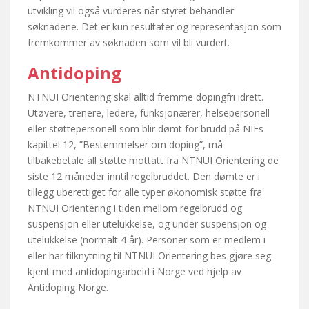
utvikling vil også vurderes når styret behandler
søknadene. Det er kun resultater og representasjon som
fremkommer av søknaden som vil bli vurdert.
Antidoping
NTNUI Orientering skal alltid fremme dopingfri idrett.
Utøvere, trenere, ledere, funksjonærer, helsepersonell
eller støttepersonell som blir dømt for brudd på NIFs
kapittel 12, ”Bestemmelser om doping”, må
tilbakebetale all støtte mottatt fra NTNUI Orientering de
siste 12 måneder inntil regelbruddet. Den dømte er i
tillegg uberettiget for alle typer økonomisk støtte fra
NTNUI Orientering i tiden mellom regelbrudd og
suspensjon eller utelukkelse, og under suspensjon og
utelukkelse (normalt 4 år). Personer som er medlem i
eller har tilknytning til NTNUI Orientering bes gjøre seg
kjent med antidopingarbeid i Norge ved hjelp av
Antidoping Norge.