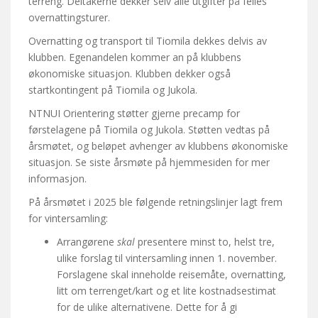
terreng. Deltakerne dekker selv alle utgifter på felles
overnattingsturer.
Overnatting og transport til Tiomila dekkes delvis av
klubben. Egenandelen kommer an på klubbens
økonomiske situasjon. Klubben dekker også
startkontingent på Tiomila og Jukola.
NTNUI Orientering støtter gjerne precamp for
førstelagene på Tiomila og Jukola. Støtten vedtas på
årsmøtet, og beløpet avhenger av klubbens økonomiske
situasjon. Se siste årsmøte på hjemmesiden for mer
informasjon.
På årsmøtet i 2025 ble følgende retningslinjer lagt frem
for vintersamling:
Arrangørene
skal
presentere minst to, helst tre,
ulike forslag til vintersamling innen 1. november.
Forslagene skal inneholde reisemåte, overnatting,
litt om terrenget/kart og et lite kostnadsestimat
for de ulike alternativene. Dette for å gi