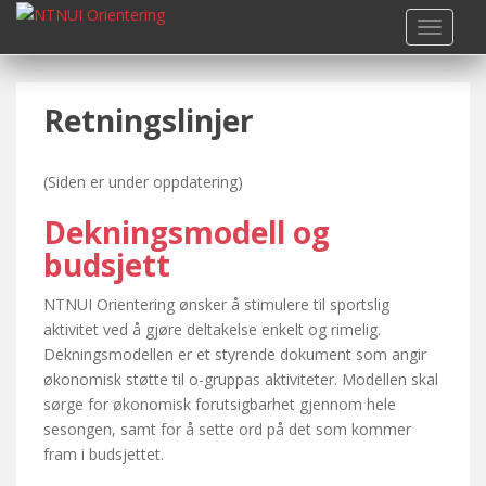
S
TOGGLE
k
i
p
Retningslinjer
t
o
m
(Siden er under oppdatering)
a
i
Dekningsmodell og
n
budsjett
c
o
NTNUI Orientering ønsker å stimulere til sportslig
n
aktivitet ved å gjøre deltakelse enkelt og rimelig.
t
Dekningsmodellen er et styrende dokument som angir
e
økonomisk støtte til o-gruppas aktiviteter. Modellen skal
n
sørge for økonomisk forutsigbarhet gjennom hele
t
sesongen, samt for å sette ord på det som kommer
fram i budsjettet.