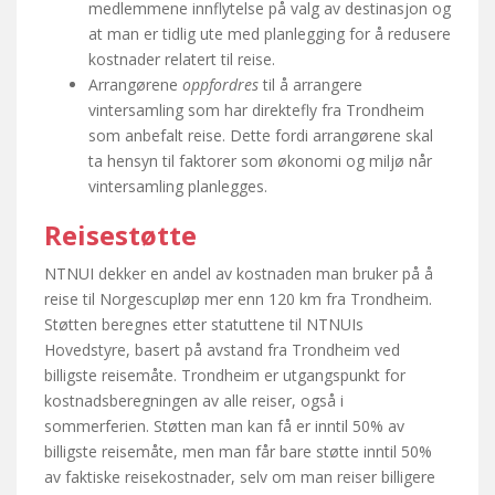
medlemmene innflytelse på valg av destinasjon og
at man er tidlig ute med planlegging for å redusere
kostnader relatert til reise.
Arrangørene
oppfordres
til å arrangere
vintersamling som har direktefly fra Trondheim
som anbefalt reise. Dette fordi arrangørene skal
ta hensyn til faktorer som økonomi og miljø når
vintersamling planlegges.
Reisestøtte
NTNUI dekker en andel av kostnaden man bruker på å
reise til Norgescupløp mer enn 120 km fra Trondheim.
Støtten beregnes etter statuttene til NTNUIs
Hovedstyre, basert på avstand fra Trondheim ved
billigste reisemåte. Trondheim er utgangspunkt for
kostnadsberegningen av alle reiser, også i
sommerferien. Støtten man kan få er inntil 50% av
billigste reisemåte, men man får bare støtte inntil 50%
av faktiske reisekostnader, selv om man reiser billigere