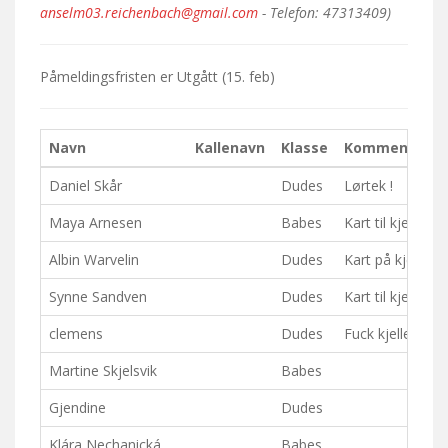
anselm03.reichenbach@gmail.com
- Telefon: 47313409)
Påmeldingsfristen er
Utgått
(15. feb)
Navn
Kallenavn
Klasse
Kommentar
Daniel Skår
Dudes
Lørtek !
Maya Arnesen
Babes
Kart til kjellern:)
Albin Warvelin
Dudes
Kart på kjellere
Synne Sandven
Dudes
Kart til kjelleren
clemens
Dudes
Fuck kjelleren,
Martine Skjelsvik
Babes
Gjendine
Dudes
Klára Nechanická
Babes