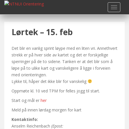
S
TOGGLE
k
i
p
Lørtek – 15. feb
t
o
m
Det blir en vanlig sprint løype med en liten vri. Annethvert
a
strekk er på hver side av kartet og det er forskjellige
i
sperringer på de to sidene. Tanken er at det blir som å
n
løpe på to ulike kart og vanskeligere å ligge i forveien
c
med orienteringen.
o
Lykke til, håper det ikke blir for vanskelig
n
t
Oppmøte kl. 10 ved TPM for felles jogg til start.
e
Start og mål er
her
n
t
Meld på innen lørdag morgen for kart
Kontaktinfo:
Anselm Reichenbach
(Epost: