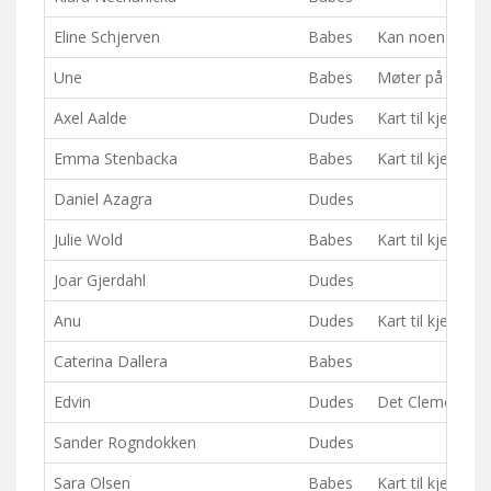
Eline Schjerven
Babes
Kan noen ta med
Une
Babes
Møter på start,
Axel Aalde
Dudes
Kart til kjellern :)
Emma Stenbacka
Babes
Kart til kjelleren:
Daniel Azagra
Dudes
Julie Wold
Babes
Kart til kjelleren
Joar Gjerdahl
Dudes
Anu
Dudes
Kart til kjelleren
Caterina Dallera
Babes
Edvin
Dudes
Det Clemens sa!
Sander Rogndokken
Dudes
Sara Olsen
Babes
Kart til kjelleren