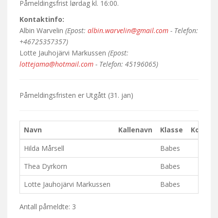
Påmeldingsfrist lørdag kl. 16:00.
Kontaktinfo:
Albin Warvelin
(Epost:
albin.warvelin@gmail.com
- Telefon:
+46725357357)
Lotte Jauhojärvi Markussen
(Epost:
lottejama@hotmail.com
- Telefon: 45196065)
Påmeldingsfristen er
Utgått
(31. jan)
Navn
Kallenavn
Klasse
Komme
Hilda Mårsell
Babes
Thea Dyrkorn
Babes
Lotte Jauhojärvi Markussen
Babes
Antall påmeldte: 3