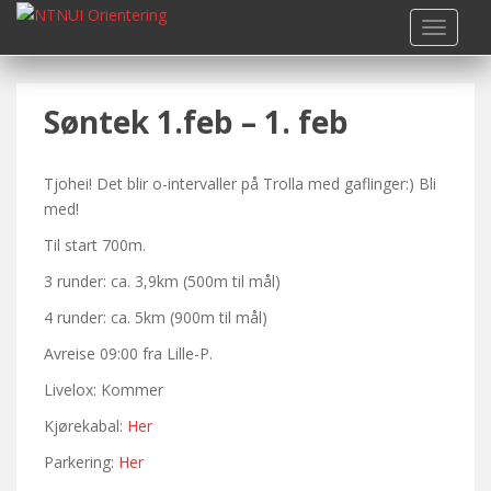
S
TOGGLE
k
i
p
Søntek 1.feb – 1. feb
t
o
m
Tjohei! Det blir o-intervaller på Trolla med gaflinger:) Bli
a
med!
i
n
Til start 700m.
c
3 runder: ca. 3,9km (500m til mål)
o
n
4 runder: ca. 5km (900m til mål)
t
Avreise 09:00 fra Lille-P.
e
Livelox: Kommer
n
t
Kjørekabal:
Her
Parkering:
Her