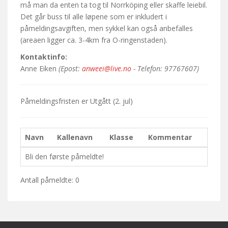
må man da enten ta tog til Norrköping eller skaffe leiebil.
Det går buss til alle løpene som er inkludert i
påmeldingsavgiften, men sykkel kan også anbefalles
(areaen ligger ca. 3-4km fra O-ringenstaden).
Kontaktinfo:
Anne Eiken
(Epost:
anweei@live.no
- Telefon: 97767607)
Påmeldingsfristen er
Utgått
(2. jul)
Navn
Kallenavn
Klasse
Kommentar
Bli den første påmeldte!
Antall påmeldte: 0