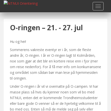
S
TOGGLE
k
i
p
O-ringen – 21. - 27. jul
t
o
m
Hu og hei!
a
i
Sommerens vakreste eventyr er i år, som de fleste
n
andre år, O-ringen. I år er O-ringen lagt til Kolmården,
c
noe som gjør at det blir en kortere reise enn i fjor (mer
o
om reise nedenfor). For å få mer info om konkurransene
n
og området som sådan bør man lese på hjemmesiden
t
til oringen.
e
Under O-ringen i år vil vi overnatte på O-campen. Vi har
n
masse plass så hvis du kjenner noen som vil bo med
t
NTNUI, enten det er kommende Trondheimsstudenter
eller bare gode O-venner så er de hjertelig velkomne til å
bo med oss. Enten så må de melde seg på selv eller