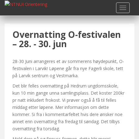
S
TOGGLE
k
i
p
Overnatting O-festivalen
t
o
– 28. - 30. jun
m
a
i
28-30 Juni arrangeres et av sommerens høydepunkt, O-
n
festivalen i Larvik! Løpene går fra nye Fagerli skole, tett
c
på Larvik sentrum og Vestmarka.
o
Det blir felles overnatting på Hedrum ungdomsskole,
n
kun 10 min gange unna samlingsplass. Det koster 200kr
t
pr natt inkludert frokost. Vi prøver også å få til felles
e
middag etter løpene. Mer informasjon om dette
n
kommer. Si fra i kommentarfeltet hvis dere ønsker noe
t
annet enn overnatting fra fredag til søndag. Det tilbys
overnatting fra torsdag.
Meld dere på og finpuss formen, dette blir moro!