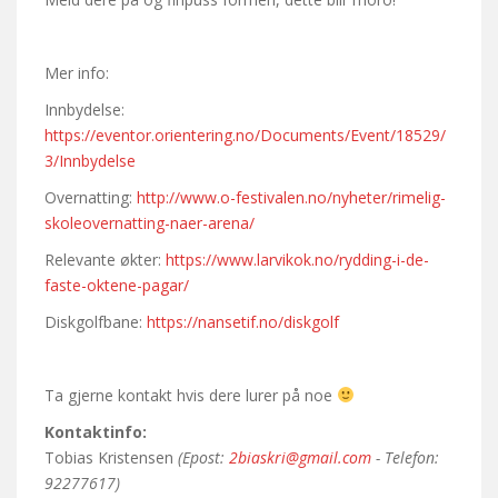
Mer info:
Innbydelse:
https://eventor.orientering.no/Documents/Event/18529/
3/Innbydelse
Overnatting:
http://www.o-festivalen.no/nyheter/rimelig-
skoleovernatting-naer-arena/
Relevante økter:
https://www.larvikok.no/rydding-i-de-
faste-oktene-pagar/
Diskgolfbane:
https://nansetif.no/diskgolf
Ta gjerne kontakt hvis dere lurer på noe
Kontaktinfo:
Tobias Kristensen
(Epost:
2biaskri@gmail.com
- Telefon:
92277617)