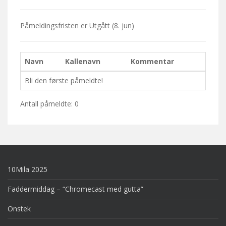
Påmeldingsfristen er
Utgått
(8. jun)
Navn
Kallenavn
Kommentar
Bli den første påmeldte!
Antall påmeldte: 0
10Mila 2025
Faddermiddag – “Chromecast med gutta”
Onstek