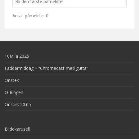
Bli den første påmeldte!
Antall påmeldte: 0
10Mila 2025
Faddermiddag – “Chromecast med gutta”
Onstek
O-Ringen
Onstek 20.05
Bildekarusell