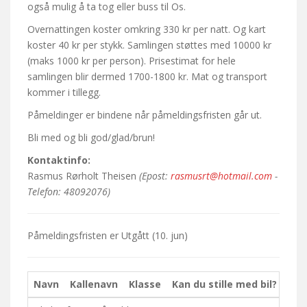
også mulig å ta tog eller buss til Os.
Overnattingen koster omkring 330 kr per natt. Og kart
koster 40 kr per stykk. Samlingen støttes med 10000 kr
(maks 1000 kr per person). Prisestimat for hele
samlingen blir dermed 1700-1800 kr. Mat og transport
kommer i tillegg.
Påmeldinger er bindene når påmeldingsfristen går ut.
Bli med og bli god/glad/brun!
Kontaktinfo:
Rasmus Rørholt Theisen
(Epost:
rasmusrt@hotmail.com
-
Telefon: 48092076)
Påmeldingsfristen er
Utgått
(10. jun)
Navn
Kallenavn
Klasse
Kan du stille med bil?
Ko