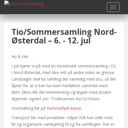
S
TOGGLE
k
i
p
Tio/Sommersamling Nord-
t
o
Østerdal – 6. - 12. jul
m
a
i
Hu & Hei
n
I juli kjører vi på med en tiorelevant sommersamling i Os
c
i Nord-Østerdal, med Idre rett på andre siden av grensa.
o
Landslaget skal ha samling der samtidig med oss, så det
n
åpner for at vi kan ha noen hardøkter sammen med
t
dem. Ellers blir det kremterreng og løyper med utsatte
e
skjermer signert Jon “Trollmannen fra Os”moen.
n
Overnatting blir på
Hummelfjell Arena
t
Transport blir med privatbiler. Håper folk kan stille med
bil og organisere samkjøring til og fra samlingen. Det er