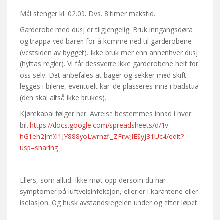
Mål stenger kl. 02.00. Dvs. 8 timer makstid.
Garderobe med dusj er tilgjengelig. Bruk inngangsdøra
og trappa ved baren for å komme ned til garderobene
(vestsiden av bygget). Ikke bruk mer enn annenhver dusj
(hyttas regler). Vi får dessverre ikke garderobene helt for
oss selv. Det anbefales at bager og sekker med skift
legges i bilene, eventuelt kan de plasseres inne i badstua
(den skal altså ikke brukes).
Kjørekabal følger her. Avreise bestemmes innad i hver
bil.
https://docs.google.com/spreadsheets/d/1v-
hG1eh2JmXl1JY888yoLwrnzfl_ZFrwJlESyj31Uc4/edit?
usp=sharing
Ellers, som alltid: Ikke møt opp dersom du har
symptomer på luftveisinfeksjon, eller er i karantene eller
isolasjon. Og husk avstandsregelen under og etter løpet.