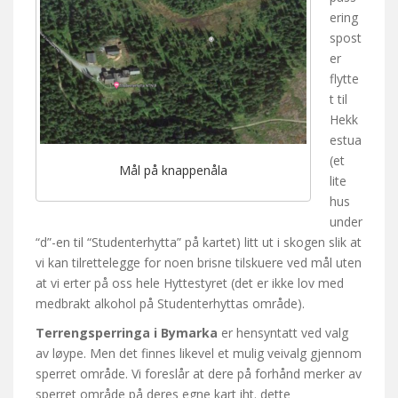
ering
spost
er
flytte
t til
Hekk
estua
(et
Mål på knappenåla
lite
hus
under
“d”-en til “Studenterhytta” på kartet) litt ut i skogen slik at
vi kan tilrettelegge for noen brisne tilskuere ved mål uten
at vi erter på oss hele Hyttestyret (det er ikke lov med
medbrakt alkohol på Studenterhyttas område).
Terrengsperringa i Bymarka
er hensyntatt ved valg
av løype. Men det finnes likevel et mulig veivalg gjennom
sperret område. Vi foreslår at dere på forhånd merker av
sperret område på deres egne kart iht. dette