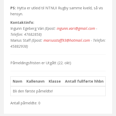
PS:
Hytta er utleid til NTNUI Rugby samme kveld, så vis
hensyn.
Kontaktinfo:
Ingunn Egeberg Vári
(Epost:
ingunn.vari@gmail.com
-
Telefon: 47682858)
Marius Staff
(Epost:
mariusstaff93@hotmail.com
- Telefon:
45882938)
Påmeldingsfristen er
Utgått
(22. okt)
Navn
Kallenavn
Klasse
Antall fullførte hhbn
Kom
Bli den første påmeldte!
Antall påmeldte: 0