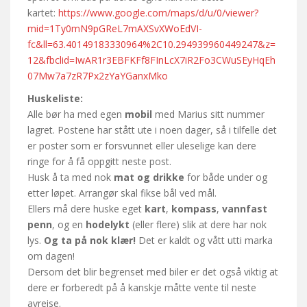
kartet:
https://www.google.com/maps/d/u/0/viewer?
mid=1Ty0mN9pGReL7mAXSvXWoEdVI-
fc&ll=63.40149183330964%2C10.294939960449247&z=
12&fbclid=IwAR1r3EBFKFf8FInLcX7iR2Fo3CWuSEyHqEh
07Mw7a7zR7Px2zYaYGanxMko
Huskeliste:
Alle bør ha med egen
mobil
med Marius sitt nummer
lagret. Postene har stått ute i noen dager, så i tilfelle det
er poster som er forsvunnet eller uleselige kan dere
ringe for å få oppgitt neste post.
Husk å ta med nok
mat og drikke
for både under og
etter løpet. Arrangør skal fikse bål ved mål.
Ellers må dere huske eget
kart
,
kompass
,
vannfast
penn
, og en
hodelykt
(eller flere) slik at dere har nok
lys.
Og ta på nok klær!
Det er kaldt og vått utti marka
om dagen!
Dersom det blir begrenset med biler er det også viktig at
dere er forberedt på å kanskje måtte vente til neste
avreise.