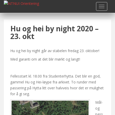
S
TOGGLE
k
i
p
Hu og hei by night 2020 –
t
o
23. okt
m
a
i
Hu og hei by night går av stabelen fredag 23. oktober!
n
Med garanti om at det blir mørkt og langt!
c
o
n
Fellesstart kl. 18.00 fra Studenterhytta. Det blir en god,
t
gammel Hu og Hei-løype fra arkivet. To runder med
e
passering på Hytta litt over halvveis hvor det er mulighet
n
for å gi seg.
t
Mål-
og
pass