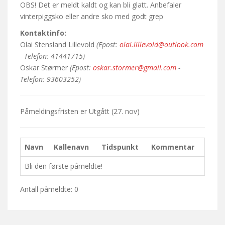
OBS! Det er meldt kaldt og kan bli glatt. Anbefaler
vinterpiggsko eller andre sko med godt grep
Kontaktinfo:
Olai Stensland Lillevold
(Epost:
olai.lillevold@outlook.com
- Telefon: 41441715)
Oskar Størmer
(Epost:
oskar.stormer@gmail.com
-
Telefon: 93603252)
Påmeldingsfristen er
Utgått
(27. nov)
Navn
Kallenavn
Tidspunkt
Kommentar
Bli den første påmeldte!
Antall påmeldte: 0