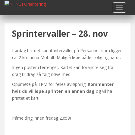
S
TOGGLE
k
i
p
Sprintervaller – 28. nov
t
o
m
Lørdag blir det sprint-intervaller på Persaunet som ligger
a
ca. 2 km unna Moholt. Mulig å løpe både rolig og hardt.
i
n
Ingen poster i terrenget. Kartet kan forandre seg fra
c
drag til drag så følg nøye med!
o
Oppmøte på TPM for felles avløpning.
Kommenter
n
hvis du vil løpe sprinten en annen dag
og vil ha
t
printet et kart!
e
n
t
Påmelding innen fredag 23:59!