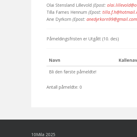
Olai Stensland Lillevold
(Epost:
olai.lillevold@
Tilla Farnes Hennum
(Epost:
tilla.f.h@hotmail
Ane Dyrkorn
(Epost:
anedyrkorn99@gmail.com
Påmeldingsfristen er
Utgått
(10. des)
Navn
Kallena
Bli den første påmeldte!
Antall påmeldte: 0
10Mila 2025