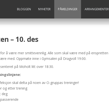
BLOGGEN
NYHETER
PÅMELDINGER
ARRANGEMENTER
en – 10. des
t for å være mer smittevennlig. Alle som skal være med på ensprette
 være med. Oppmøte inne i Gymsalen på Dragvoll 19:00.
senteret på Moholt litt over 18:30.
ningslinjene:
eksjon skal delta på noen av O-gruppas treninger!
 og etter trening
t deg
rbipasserende