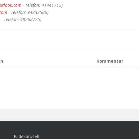
outlook.com
- Telefon: 41441715)
.com
- Telefon: 94833506)
- Telefon: 48268725)
vn
Kommentar
Bildekarusell