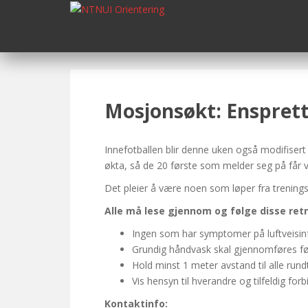
S
k
i
p
t
o
m
Mosjonsøkt: Ensprett
a
i
n
Innefotballen blir denne uken også modifiser
c
økta, så de 20 første som melder seg på får
o
Det pleier å være noen som løper fra trenings
n
Alle må lese gjennom og følge disse ret
t
e
Ingen som har symptomer på luftveisinf
n
Grundig håndvask skal gjennomføres før
t
Hold minst 1 meter avstand til alle rund
Vis hensyn til hverandre og tilfeldig fo
Kontaktinfo: