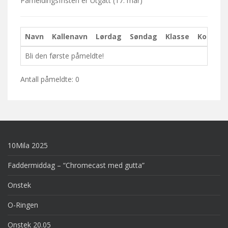
Påmeldingsfristen er
Utgått
(17. mar)
Navn
Kallenavn
Lørdag
Søndag
Klasse
Kommen
Bli den første påmeldte!
Antall påmeldte: 0
10Mila 2025
Faddermiddag – “Chromecast med gutta”
Onstek
O-Ringen
Onstek 20.05