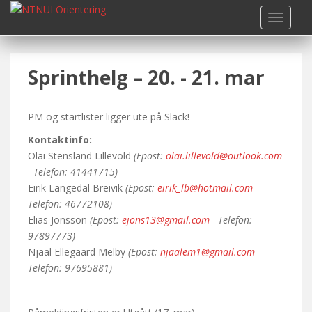
S
TOGGLE
k
i
p
Sprinthelg – 20. - 21. mar
t
o
m
PM og startlister ligger ute på Slack!
a
i
Kontaktinfo:
n
Olai Stensland Lillevold
(Epost:
olai.lillevold@outlook.com
c
- Telefon: 41441715)
o
Eirik Langedal Breivik
(Epost:
eirik_lb@hotmail.com
-
n
Telefon: 46772108)
t
Elias Jonsson
(Epost:
ejons13@gmail.com
- Telefon:
e
97897773)
n
Njaal Ellegaard Melby
(Epost:
njaalem1@gmail.com
-
t
Telefon: 97695881)