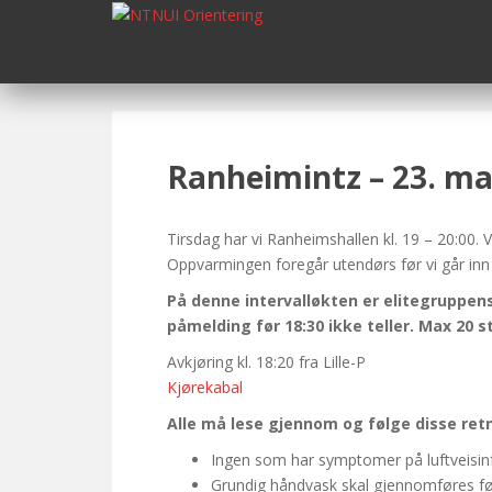
S
k
i
p
t
o
m
Ranheimintz – 23. ma
a
i
n
Tirsdag har vi Ranheimshallen kl. 19 – 20:00.
c
Oppvarmingen foregår utendørs før vi går inn 
o
På denne intervalløkten er elitegruppens
n
påmelding før 18:30 ikke teller. Max 20 
t
Avkjøring kl. 18:20 fra Lille-P
e
Kjørekabal
n
t
Alle må lese gjennom og følge disse ret
Ingen som har symptomer på luftveisinf
Grundig håndvask skal gjennomføres før