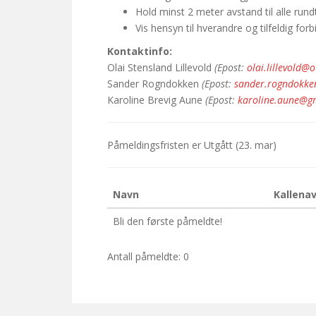
Hold minst 2 meter avstand til alle rund
Vis hensyn til hverandre og tilfeldig fo
Kontaktinfo:
Olai Stensland Lillevold
(Epost:
olai.lillevold@
Sander Rogndokken
(Epost:
sander.rogndokk
Karoline Brevig Aune
(Epost:
karoline.aune@g
Påmeldingsfristen er
Utgått
(23. mar)
Navn
Kallena
Bli den første påmeldte!
Antall påmeldte: 0