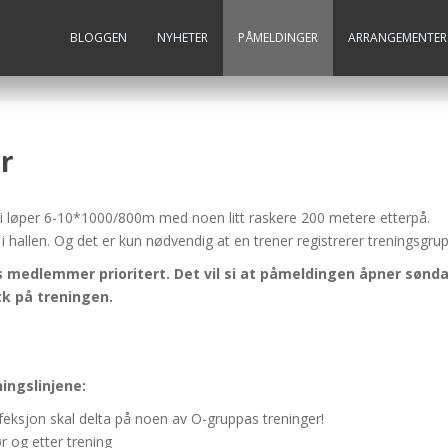
BLOGGEN
NYHETER
PÅMELDINGER
ARRANGEMENTER
r
 Vi løper 6-10*1000/800m med noen litt raskere 200 metere etterpå.
i hallen. Og det er kun nødvendig at en trener registrerer treningsgru
 medlemmer prioritert. Det vil si at påmeldingen åpner søndag
stk på treningen.
ningslinjene:
eksjon skal delta på noen av O-gruppas treninger!
 og etter trening