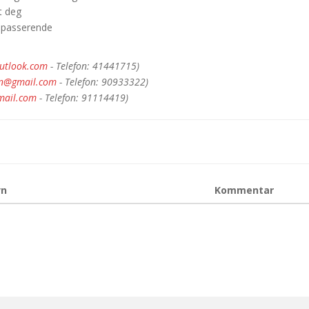
t deg
rbipasserende
outlook.com
- Telefon: 41441715)
en@gmail.com
- Telefon: 90933322)
mail.com
- Telefon: 91114419)
vn
Kommentar