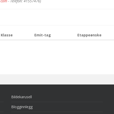
.com
- Telefon: 41557476)
Klasse
Emit-tag
Etappeønske
Bildekarusell
Blogginnlegg