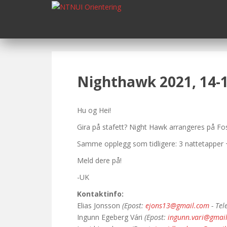
S
k
i
p
t
o
m
Nighthawk 2021, 14-15
a
i
n
Hu og Hei!
c
Gira på stafett? Night Hawk arrangeres på Fo
o
Samme opplegg som tidligere: 3 nattetapper +
n
t
Meld dere på!
e
-UK
n
t
Kontaktinfo:
Elias Jonsson
(Epost:
ejons13@gmail.com
- Tel
Ingunn Egeberg Vári
(Epost:
ingunn.vari@gmai