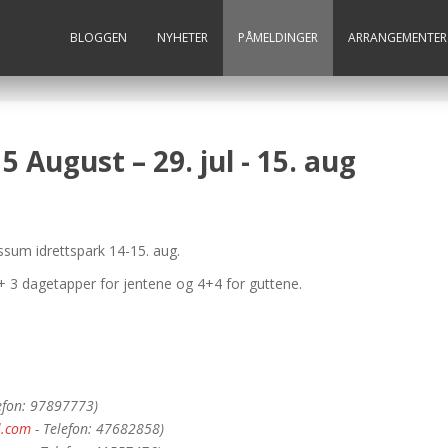
BLOGGEN
NYHETER
PÅMELDINGER
ARRANGEMENTER
 August – 29. jul - 15. aug
ssum idrettspark 14-15. aug.
 3 dagetapper for jentene og 4+4 for guttene.
efon: 97897773)
l.com
- Telefon: 47682858)