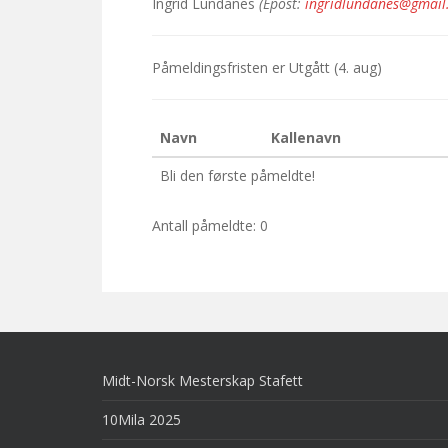
Ingrid Lundanes
(Epost:
ingridlundanes@gmail
Påmeldingsfristen er
Utgått
(4. aug)
Navn
Kallenavn
Bli den første påmeldte!
Antall påmeldte: 0
Midt-Norsk Mesterskap Stafett
10Mila 2025