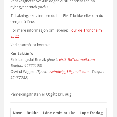
Vanskelighetsnivå: Alle dager vil studentklassen ha
nybegynnernivå (nivå C ).
Tidtakning: skriv inn om du har EMIT-brikke eller om du
trenger å låne.
For mere informasjon om løpene:
Tour de Trondheim
2022
Ved spørmål ta kontakt.
Kontaktinfo:
Eirik Langedal Breivik
(Epost:
eirik_lb@hotmail.com
-
Telefon: 46772108)
Øyvind Wiggen
(Epost:
oyvindwigg1@gmail.com
- Telefon:
95437282)
Påmeldingsfristen er
Utgått
(31. aug)
Navn
Brikke
Låne emit-brikke
Løpe fredag
Løpe