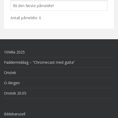
Bli den første påmeldte!
Antall påmeldte: 0
10Mila 2025
Faddermiddag – “Chromecast med gutta”
Onstek
O-Ringen
Onstek 20.05
Bildekarusell