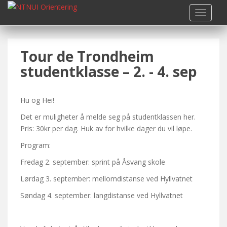
S
TOGGLE
k
i
p
Tour de Trondheim
t
o
studentklasse – 2. - 4. sep
m
a
i
Hu og Hei!
n
Det er muligheter å melde seg på studentklassen her.
c
Pris: 30kr per dag. Huk av for hvilke dager du vil løpe.
o
Program:
n
t
Fredag 2. september: sprint på Åsvang skole
e
Lørdag 3. september: mellomdistanse ved Hyllvatnet
n
t
Søndag 4. september: langdistanse ved Hyllvatnet