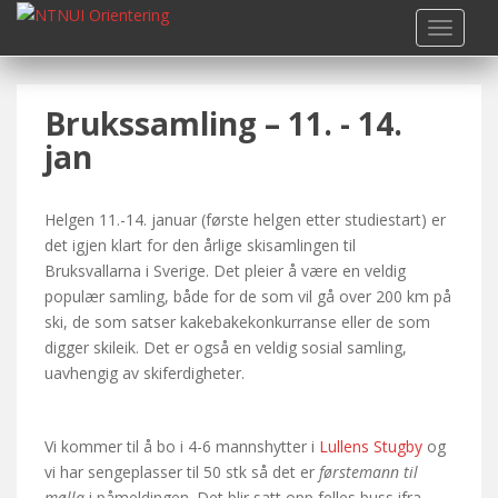
S
TOGGLE
k
i
p
Brukssamling – 11. - 14.
t
o
jan
m
a
i
Helgen 11.-14. januar (første helgen etter studiestart) er
n
det igjen klart for den årlige skisamlingen til
c
Bruksvallarna i Sverige. Det pleier å være en veldig
o
populær samling, både for de som vil gå over 200 km på
n
ski, de som satser kakebakekonkurranse eller de som
t
digger skileik. Det er også en veldig sosial samling,
e
uavhengig av skiferdigheter.
n
t
Vi kommer til å bo i 4-6 mannshytter i
Lullens Stugby
og
vi har sengeplasser til 50 stk så det er
førstemann til
mølla
i påmeldingen. Det blir satt opp felles buss ifra