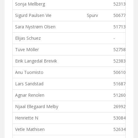
Sonja Mellberg
523131
Sigurd Paulsen Vie
Spurv
506778
Sara Nystrøm Olsen
517139
Elijas Schuez
-
Tuve Möller
527582
Eirik Langedal Breivik
523832
Anu Tuomisto
506103
Lars Sandstad
516874
Agnar Renolen
512604
Njaal Ellegaard Melby
269928
Henriette N
530847
Vetle Mathisen
526349