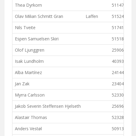
Thea Dyrkorn
511472
Olav Milian Schmitt Gran
Laffen
515244
Nils Tveite
517411
Espen Samuelsen Skiri
515180
Olof Ljunggren
259062
Isak Lundholm
4039327
Alba Martínez
241445
Jan Zak
234044
Myrra Carlsson
523300
Jakob Severin Steffensen Hjelseth
256965
Alastair Thomas
523289
Anders Vestøl
509130