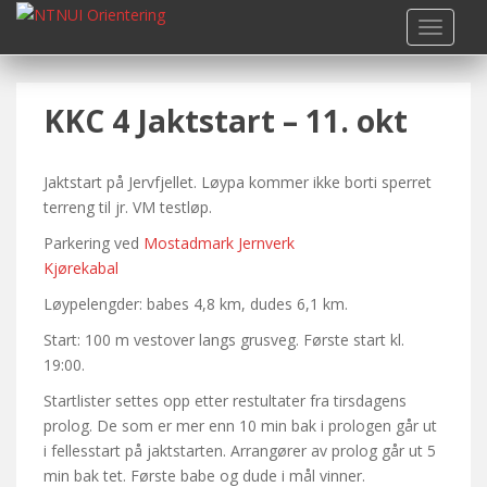
S
TOGGLE
k
i
p
KKC 4 Jaktstart – 11. okt
t
o
m
Jaktstart på Jervfjellet. Løypa kommer ikke borti sperret
a
terreng til jr. VM testløp.
i
n
Parkering ved
Mostadmark Jernverk
c
Kjørekabal
o
Løypelengder: babes 4,8 km, dudes 6,1 km.
n
t
Start: 100 m vestover langs grusveg. Første start kl.
e
19:00.
n
Startlister settes opp etter restultater fra tirsdagens
t
prolog. De som er mer enn 10 min bak i prologen går ut
i fellesstart på jaktstarten. Arrangører av prolog går ut 5
min bak tet. Første babe og dude i mål vinner.