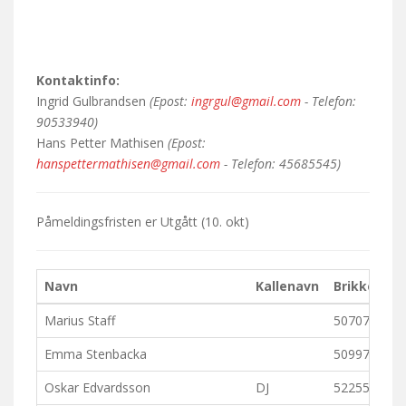
Kontaktinfo:
Ingrid Gulbrandsen
(Epost:
ingrgul@gmail.com
- Telefon:
90533940)
Hans Petter Mathisen
(Epost:
hanspettermathisen@gmail.com
- Telefon: 45685545)
Påmeldingsfristen er
Utgått
(10. okt)
Navn
Kallenavn
Brikke
K
Marius Staff
507076
Emma Stenbacka
509976
Oskar Edvardsson
DJ
522558