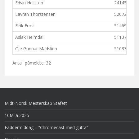
Edvin Hellsten
241450
Lavran Thorstensen
520720
Eirik Frost
514692
Aslak Heimdal
511374
Ole Gunnar Madslien
510330
Antall påmeldte: 32
Midt-Norsk Mesterskap Stafett
10Mila 2025
Faddermiddag – “Chromecast med gutta”