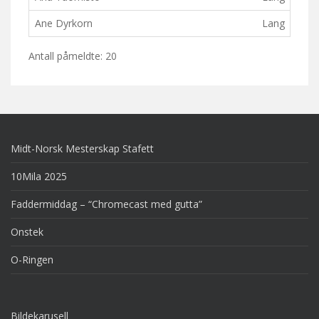
Ane Dyrkorn
Lang
Lø
Antall påmeldte: 20
Midt-Norsk Mesterskap Stafett
10Mila 2025
Faddermiddag – “Chromecast med gutta”
Onstek
O-Ringen
Bildekarusell