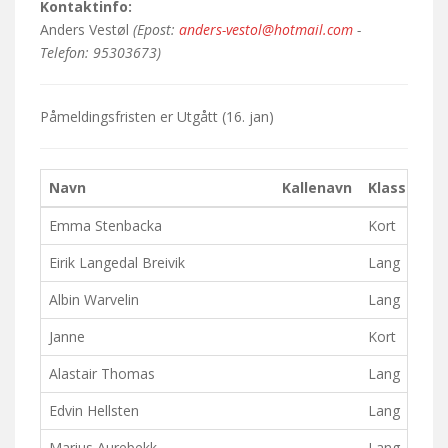
Kontaktinfo:
Anders Vestøl
(Epost:
anders-vestol@hotmail.com
-
Telefon: 95303673)
Påmeldingsfristen er
Utgått
(16. jan)
Navn
Kallenavn
Klasse
K
Emma Stenbacka
Kort
Lø
Eirik Langedal Breivik
Lang
Lø
Albin Warvelin
Lang
Janne
Kort
Alastair Thomas
Lang
Lø
Edvin Hellsten
Lang
Marius Aurebekk
Lang