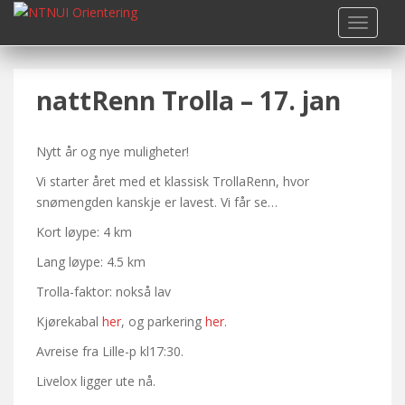
S
TOGGLE
k
i
p
nattRenn Trolla – 17. jan
t
o
m
Nytt år og nye muligheter!
a
i
Vi starter året med et klassisk TrollaRenn, hvor
n
snømengden kanskje er lavest. Vi får se…
c
Kort løype: 4 km
o
n
Lang løype: 4.5 km
t
Trolla-faktor: nokså lav
e
Kjørekabal
her
, og parkering
her
.
n
t
Avreise fra Lille-p kl17:30.
Livelox ligger ute nå.