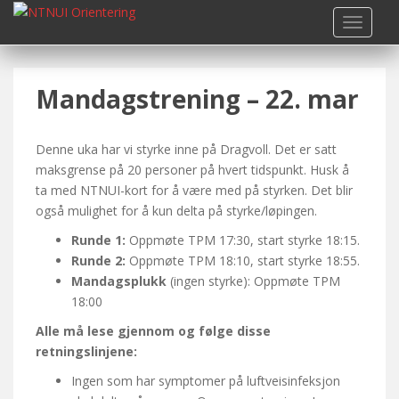
S
TOGGLE
k
i
p
Mandagstrening – 22. mar
t
o
m
Denne uka har vi styrke inne på Dragvoll. Det er satt
a
maksgrense på 20 personer på hvert tidspunkt. Husk å
i
ta med NTNUI-kort for å være med på styrken. Det blir
n
også mulighet for å kun delta på styrke/løpingen.
c
o
Runde 1:
Oppmøte TPM 17:30, start styrke 18:15.
n
Runde 2:
Oppmøte TPM 18:10, start styrke 18:55.
t
Mandagsplukk
(ingen styrke): Oppmøte TPM
e
18:00
n
Alle må lese gjennom og følge disse
t
retningslinjene:
Ingen som har symptomer på luftveisinfeksjon