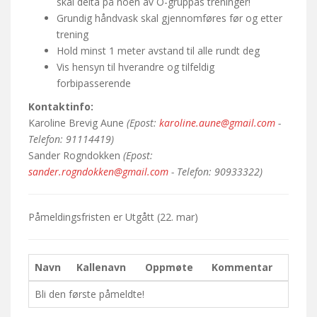
skal delta på noen av O-gruppas treninger!
Grundig håndvask skal gjennomføres før og etter
trening
Hold minst 1 meter avstand til alle rundt deg
Vis hensyn til hverandre og tilfeldig
forbipasserende
Kontaktinfo:
Karoline Brevig Aune
(Epost:
karoline.aune@gmail.com
-
Telefon: 91114419)
Sander Rogndokken
(Epost:
sander.rogndokken@gmail.com
- Telefon: 90933322)
Påmeldingsfristen er
Utgått
(22. mar)
Navn
Kallenavn
Oppmøte
Kommentar
Bli den første påmeldte!