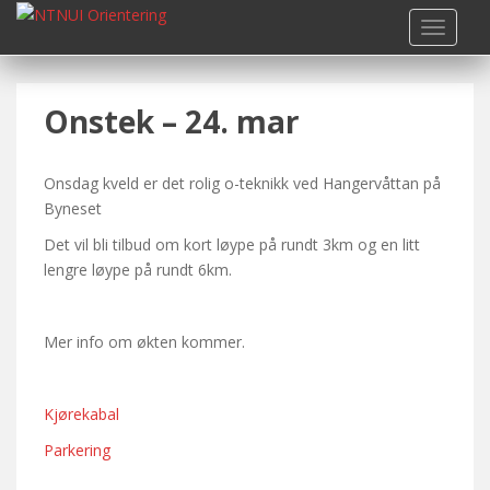
S
TOGGLE
k
i
p
Onstek – 24. mar
t
o
m
Onsdag kveld er det rolig o-teknikk ved Hangervåttan på
a
Byneset
i
n
Det vil bli tilbud om kort løype på rundt 3km og en litt
c
lengre løype på rundt 6km.
o
n
t
Mer info om økten kommer.
e
n
Kjørekabal
t
Parkering