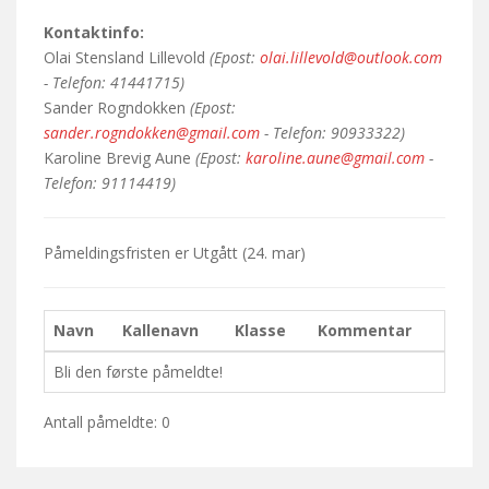
Kontaktinfo:
Olai Stensland Lillevold
(Epost:
olai.lillevold@outlook.com
- Telefon: 41441715)
Sander Rogndokken
(Epost:
sander.rogndokken@gmail.com
- Telefon: 90933322)
Karoline Brevig Aune
(Epost:
karoline.aune@gmail.com
-
Telefon: 91114419)
Påmeldingsfristen er
Utgått
(24. mar)
Navn
Kallenavn
Klasse
Kommentar
Bli den første påmeldte!
Antall påmeldte: 0