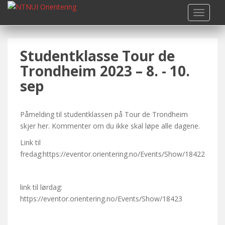
S
TOGGLE
k
i
p
Studentklasse Tour de
t
o
Trondheim 2023 – 8. - 10.
m
sep
a
i
n
Påmelding til studentklassen på Tour de Trondheim
c
skjer her. Kommenter om du ikke skal løpe alle dagene.
o
Link til
n
fredag:https://eventor.orientering.no/Events/Show/18422
t
e
n
link til lørdag:
t
https://eventor.orientering.no/Events/Show/18423