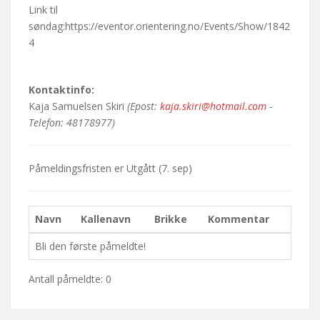
Link til
søndag:https://eventor.orientering.no/Events/Show/1842
4
Kontaktinfo:
Kaja Samuelsen Skiri
(Epost:
kaja.skiri@hotmail.com
-
Telefon: 48178977)
Påmeldingsfristen er
Utgått
(7. sep)
Navn
Kallenavn
Brikke
Kommentar
Bli den første påmeldte!
Antall påmeldte: 0