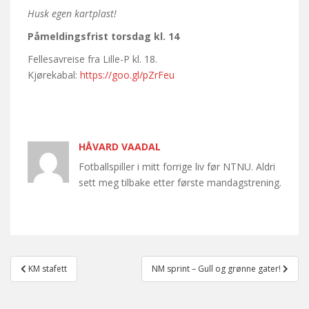
Husk egen kartplast!
Påmeldingsfrist torsdag kl. 14
Fellesavreise fra Lille-P kl. 18.
Kjørekabal:
https://goo.gl/pZrFeu
HÅVARD VAADAL
Fotballspiller i mitt forrige liv før NTNU. Aldri
sett meg tilbake etter første mandagstrening.
Post
KM stafett
NM sprint – Gull og grønne gater!
navigation