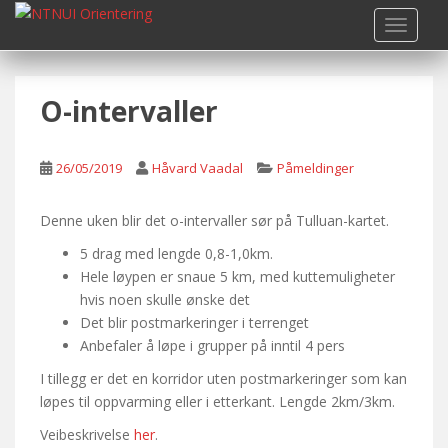
S
TOGGLE
k
i
p
O-intervaller
t
o
m
26/05/2019
Håvard Vaadal
Påmeldinger
a
i
n
Denne uken blir det o-intervaller sør på Tulluan-kartet.
c
5 drag med lengde 0,8-1,0km.
o
Hele løypen er snaue 5 km, med kuttemuligheter
n
hvis noen skulle ønske det
t
Det blir postmarkeringer i terrenget
e
Anbefaler å løpe i grupper på inntil 4 pers
n
I tillegg er det en korridor uten postmarkeringer som kan
t
løpes til oppvarming eller i etterkant. Lengde 2km/3km.
Veibeskrivelse
her
.