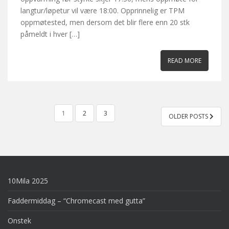
langtur/løpetur vil være 18:00. Opprinnelig er TPM
oppmøtested, men dersom det blir flere enn 20 stk
påmeldt i hver […]
READ MORE
POSTS
1
2
3
OLDER POSTS
PAGINATION
10Mila 2025
Faddermiddag – “Chromecast med gutta”
Onstek