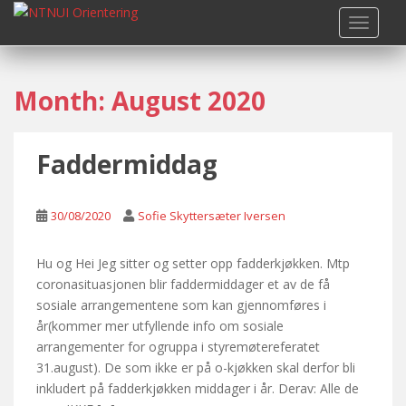
S
TOGGLE
k
i
p
Month:
August 2020
t
o
m
Faddermiddag
a
i
n
30/08/2020
Sofie Skyttersæter Iversen
c
o
n
Hu og Hei Jeg sitter og setter opp fadderkjøkken. Mtp
t
coronasituasjonen blir faddermiddager et av de få
e
sosiale arrangementene som kan gjennomføres i
n
år(kommer mer utfyllende info om sosiale
t
arrangementer for ogruppa i styremøtereferatet
31.august). De som ikke er på o-kjøkken skal derfor bli
inkludert på fadderkjøkken middager i år. Derav: Alle de