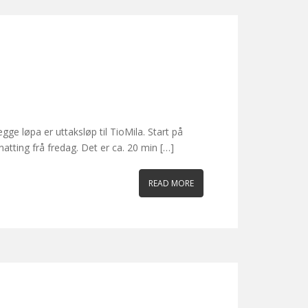
ge løpa er uttaksløp til TioMila. Start på
atting frå fredag. Det er ca. 20 min […]
READ MORE