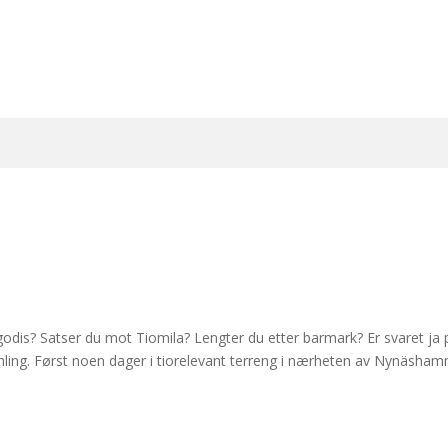
ig godis? Satser du mot Tiomila? Lengter du etter barmark? Er svaret j
ling. Først noen dager i tiorelevant terreng i nærheten av Nynäshamn