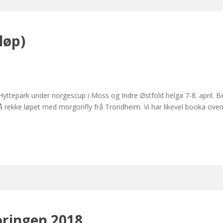
løp)
yttepark under norgescup i Moss og Indre Østfold helga 7-8. april. Beg
g å rekke løpet med morgonfly frå Trondheim. Vi har likevel booka overn
oringen 2018