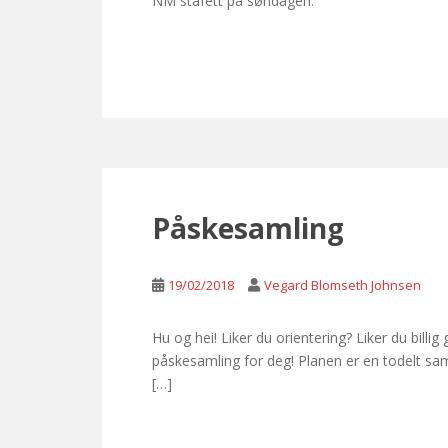
NM stafett på søndagen.
Påskesamling
19/02/2018
Vegard Blomseth Johnsen
Hu og hei! Liker du orientering? Liker du bill
påskesamling for deg! Planen er en todelt sam
[…]