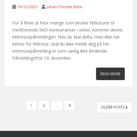
16/12/2021
Johan Christie Ørke
For å finne ut hvor mange som ønsker fellesturer til
meritterende SkiO-konkurranser i vinter, kommer denne
interessepåmeldingen. Hvis du skal delta, men ikke har
behov for fellestur, skal du ikke melde deg på her.
Interessepåmelding er som vanlig ikke bindende.
Påmeldingsfrist 19. desember.
READ MORE
POSTS
1
2
…
4
OLDER POSTS
PAGINATION