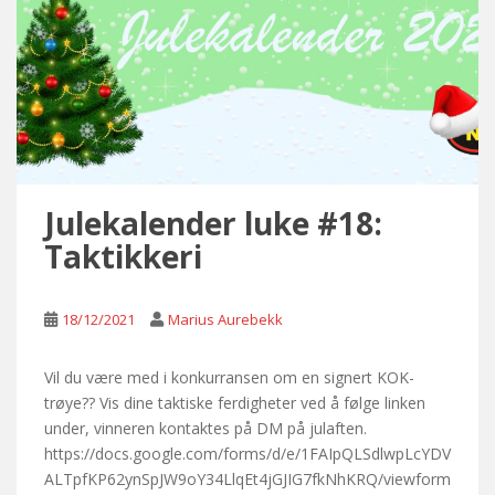
Julekalender luke #18:
Taktikkeri
18/12/2021
Marius Aurebekk
Vil du være med i konkurransen om en signert KOK-
trøye?? Vis dine taktiske ferdigheter ved å følge linken
under, vinneren kontaktes på DM på julaften.
https://docs.google.com/forms/d/e/1FAIpQLSdlwpLcYDV
ALTpfKP62ynSpJW9oY34LlqEt4jGJIG7fkNhKRQ/viewform