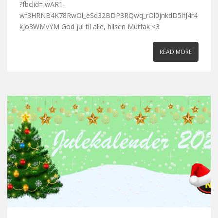
?fbclid=IwAR1-
wf3HRNB4K78RwOl_eSd32BDP3RQwq_rOl0jnkdD5lfJ4r4
kJo3WMvYM God jul til alle, hilsen Mutfak <3
READ MORE