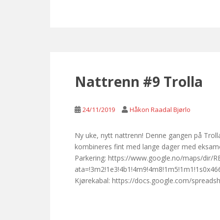
Nattrenn #9 Trolla
24/11/2019
Håkon Raadal Bjørlo
Ny uke, nytt nattrenn! Denne gangen på Trolla
kombineres fint med lange dager med eksamensl
Parkering: https://www.google.no/maps/d
ata=!3m2!1e3!4b1!4m9!4m8!1m5!1m1!1s0x46
Kjørekabal: https://docs.google.com/spre