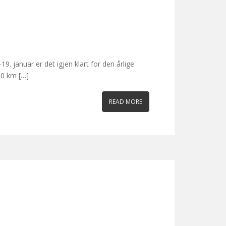
. januar er det igjen klart for den årlige
00 km […]
READ MORE