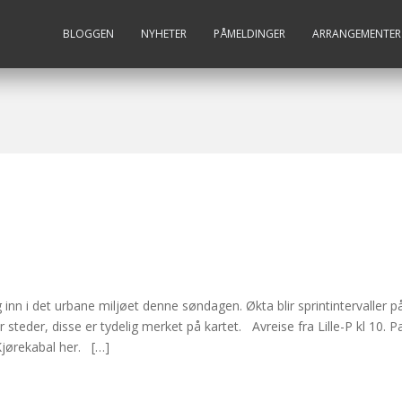
BLOGGEN
NYHETER
PÅMELDINGER
ARRANGEMENTER
nn i det urbane miljøet denne søndagen. Økta blir sprintintervaller på 
steder, disse er tydelig merket på kartet. Avreise fra Lille-P kl 10. Pa
ørekabal her. […]