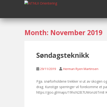
S
k
i
p
t
o
Month:
November 2019
m
a
i
n
Søndagsteknikk
c
o
n
29/11/2019
Herman Ryen Martinsen
t
e
Pga. snøforholdene trekker vi ut av skogen og i
n
drag. Kunstige sperringer vil forekomme et par 
t
https://goo.gl/maps/19hsN2B7UWonz6Tm8 Kj