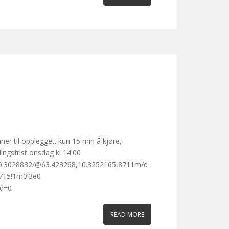
er til opplegget. kun 15 min å kjøre,
ingsfrist onsdag kl 14:00
0.3028832/@63.423268,10.3252165,8711m/d
715!1m0!3e0
gid=0
READ MORE