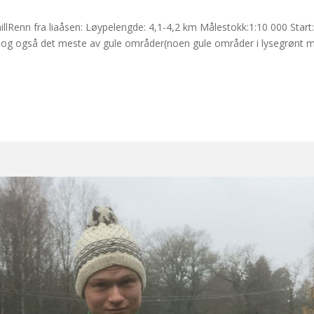
hillRenn fra liaåsen: Løypelengde: 4,1-4,2 km Målestokk:1:10 000 Star
art, og også det meste av gule områder(noen gule områder i lysegrønt m