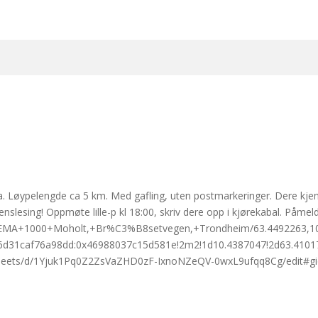
. Løypelengde ca 5 km. Med gafling, uten postmarkeringer. Dere kjenn
esing! Oppmøte lille-p kl 18:00, skriv dere opp i kjørekabal. Påmeld
ir/REMA+1000+Moholt,+Br%C3%B8setvegen,+Trondheim/63.4492263,1
6d31caf76a98dd:0x46988037c15d581e!2m2!1d10.4387047!2d63.4101
adsheets/d/1Yjuk1Pq0Z2ZsVaZHD0zF-IxnoNZeQV-0wxL9ufqq8Cg/edit#